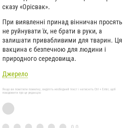
сказу «Орісвак».
При виявленні принад вінничан просять
не руйнувати їх, не брати в руки, а
залишати привабливими для тварин. Ця
вакцина є безпечною для людини і
природного середовища.
Джерело
Якщо ви помітили помилку, виділіть необхідний текст і натисніть Ctrl + Enter, щоб
повідомити про це редакцію
0,0