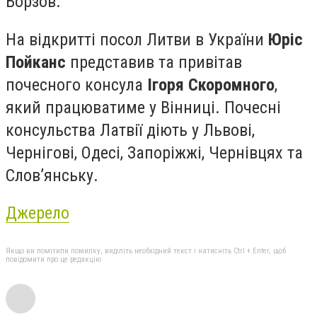
Борзов.
На відкритті посол Литви в України
Юріс
Пойканс
представив та привітав
почесного консула
Ігоря Скоромного
,
який працюватиме у Вінниці. Почесні
консульства Латвії діють у Львові,
Чернігові, Одесі, Запоріжжі, Чернівцях та
Слов’янську.
Джерело
Якщо ви помітили помилку, виділіть необхідний текст і натисніть Ctrl + Enter, щоб
повідомити про це редакцію