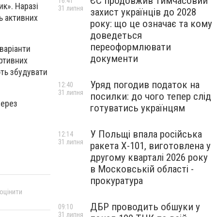
ЄС продовжив тимчасовий
16:41
к». Наразі
31 липня
захист українців до 2028
ть активних
року: що це означає та кому
доведеться
переоформлювати
варіанти
документи
ортивних
ють збудувати
Уряд погодив податок на
12:40
31 липня
посилки: до чого тепер слід
через
готуватись українцям
У Польщі впала російська
12:14
31 липня
ракета X-101, виготовлена у
другому кварталі 2026 року
в Московській області -
прокуратура
 оцінити
ДБР проводить обшуки у
09:10
31 липня