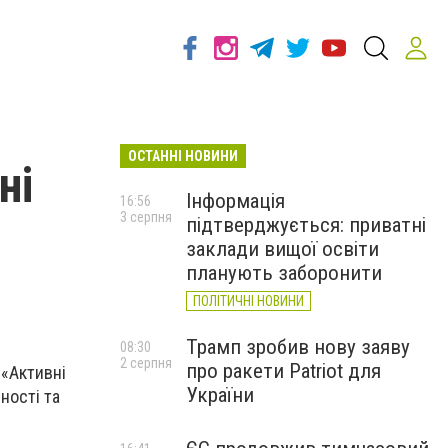
ОСТАННІ НОВИНИ
ні
Інформація
16:56
3 серпня
підтверджується: приватні
заклади вищої освіти
планують заборонити
ПОЛІТИЧНІ НОВИНИ
Трамп зробив нову заяву
08:30
2 серпня
про ракети Patriot для
 «Активні
України
ності та