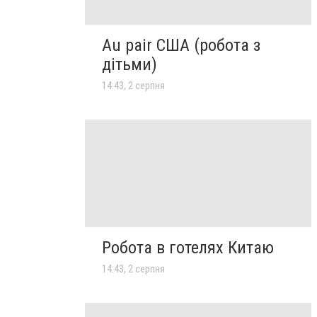
Au pair США (робота з
дітьми)
14:43, 2 серпня
Робота в готелях Китаю
14:43, 2 серпня