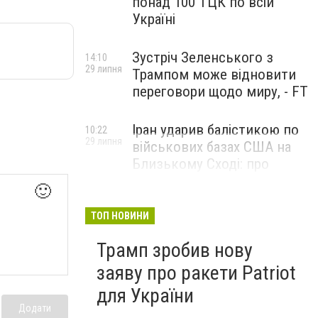
понад 100 ТЦК по всій
Україні
Зустріч Зеленського з
14:10
29 липня
Трампом може відновити
переговори щодо миру, - FT
Іран ударив балістикою по
10:22
29 липня
військових базах США на
Близькому Сході: про
наслідки повідомили у
🙂
CENTCOM
ТОП НОВИНИ
Трамп зробив нову
заяву про ракети Patriot
для України
Додати