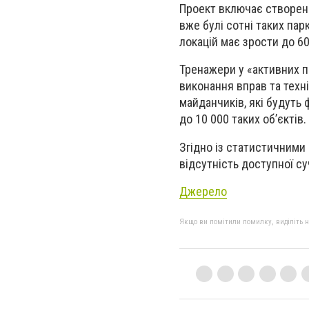
Проект включає створенн
вже булі сотні таких парк
локацій має зрости до 60
Тренажери у «активних п
виконання вправ та техн
майданчиків, які будуть
до 10 000 таких об’єктів.
Згідно із статистичними
відсутність доступної с
Джерело
Якщо ви помітили помилку, виділіть нео