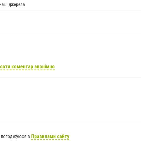
 наші джерела
сати коментар анонімно
я погоджуюся з
Правилами сайту