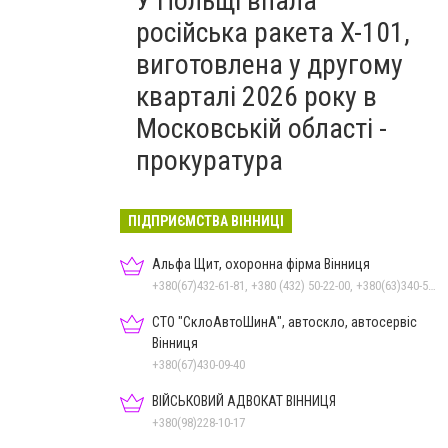
У Польщі впала
російська ракета X-101,
виготовлена у другому
кварталі 2026 року в
Московській області -
прокуратура
ПІДПРИЄМСТВА ВІННИЦІ
Альфа Щит, охоронна фірма Вінниця
+380(67)432-61-81, +380 (432) 50-22-00, +380(63)340-58-58
СТО "СклоАвтоШинА", автоскло, автосервіс
Вінниця
+380(67)430-09-40
ВІЙСЬКОВИЙ АДВОКАТ ВІННИЦЯ
+380(98)228-10-17