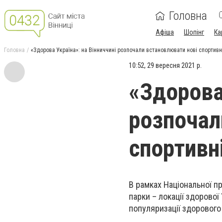
Головна
Афіша
Шопінг
Ка
Головна
«Здорова Україна»: на Вінниччині розпочали встановлювати нові спортив
10:52, 29 вересня 2021 р.
«Здорова
розпочал
спортивн
В рамках Національної п
парки – локації здорової
популяризації здорового