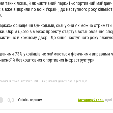
я таких локацій як «активний парк» і «спортивний майданчи
ів вже відкрили по всій Україні, до наступного року кількіс
0.
арках» оснащенні QR-кодами, скануючи як можна отримати 
іки. Окрім цього в межах проекту стартує встановлення сп
 фактично в кожному дворі. До кінця наступного року плану
 даними 73% українців не займаються фізичними вправами 
учасної й безкоштовної спортивної інфраструктури.
бхідний текст і натисніть Ctrl + Enter, щоб повідомити про це редакцію
0,0
Оцініть першим
Авторизуйтесь
, щоб