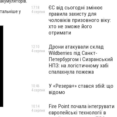
 акумуляторів.
ЄС від сьогодні змінює
17:18
тальніше у
4 серпня
правила захисту для
чоловіків призовного віку:
хто не зможе його
отримати
Дрони атакували склад
12:10
4 серпня
Wildberries під Санкт-
Петербургом і Сизранський
НПЗ: на логістичному хабі
спалахнула пожежа
У «Резерв+» стався збій: що
10:46
4 серпня
відомо
Fire Point почала інтегрувати
10:14
4 серпня
європейські технології в