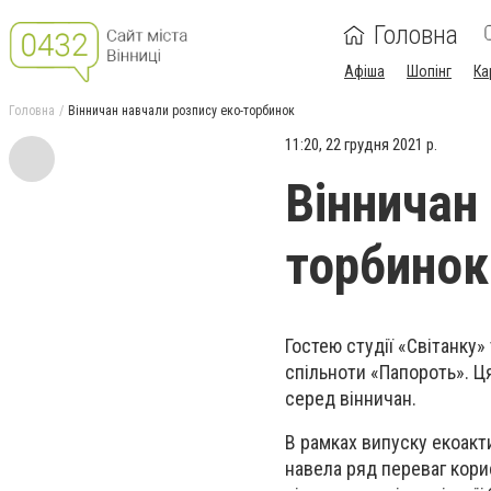
Головна
Афіша
Шопінг
Ка
Головна
Вінничан навчали розпису еко-торбинок
11:20, 22 грудня 2021 р.
Вінничан
торбинок
Гостею студії «Світанку
спільноти «Папороть». Ця
серед вінничан.
В рамках випуску екоакт
навела ряд переваг кор