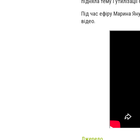
підняла тему і утилізаці
Під час ефіру Марина Ян
відео.
Джерело