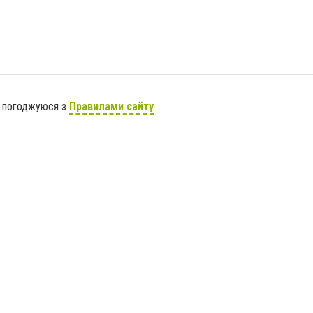
я погоджуюся з
Правилами сайту