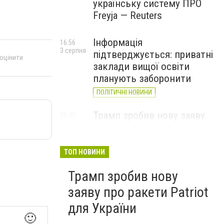
українську систему ПРО
Freyja — Reuters
Інформація
16:56
3 серпня
підтверджується: приватні
 оцінити
заклади вищої освіти
планують заборонити
ПОЛІТИЧНІ НОВИНИ
Трамп зробив нову заяву
08:30
2 серпня
про ракети Patriot для
України
ТОП НОВИНИ
Трамп зробив нову
заяву про ракети Patriot
для України
🙂