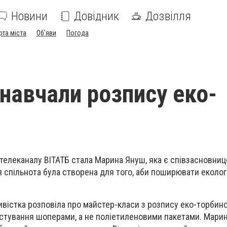
Новини
Довідник
Дозвілля
рта міста
Об'яви
Погода
 навчали розпису еко-
» телеканалу ВІТАТБ стала Марина Януш, яка є співзасновни
 спільнота була створена для того, аби поширювати екологі
ивістка розповіла про майстер-класи з розпису еко-торбино
истування шоперами, а не поліетиленовими пакетами. Мари