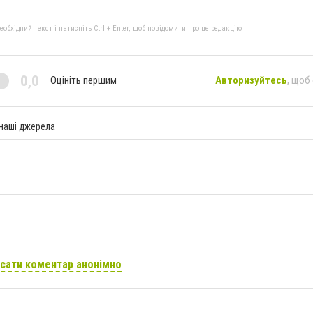
бхідний текст і натисніть Ctrl + Enter, щоб повідомити про це редакцію
0,0
Оцініть першим
Авторизуйтесь
, щоб
 наші джерела
сати коментар анонімно