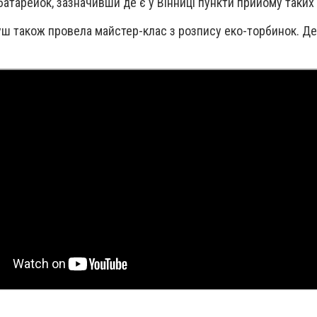
ї батарейок, зазначивши де є у Вінниці пункти прийому таких
уш також провела майстер-клас з розпису еко-торбинок. Де