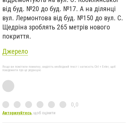
від буд. №20 до буд. №17. А на ділянці
вул. Лермонтова від буд. №150 до вул. С.
Щедріна зроблять 265 метрів нового
покриття.
Джерело
Якщо ви помітили помилку, виділіть необхідний текст і натисніть Ctrl + Enter, щоб
повідомити про це редакцію
0,0
Авторизуйтесь
, щоб оцінити