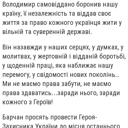
Володимир самовіддано боронив нашу
країну, її незалежність та віддав своє
життя за право кожного українця жити у
вільній та суверенній державі.
Він назавжди у наших серцях, у думках, у
молитвах, у жертовній і відданій боротьбі,
у щоденній праці, яка наближає нашу
перемогу, у свідомості нових поколінь…
Ми не маємо права забути, не маємо
права здаватись...заради нього, заради
кожного з Героїв!
Барчан просять провести Героя-
Захисника України до місця останнього