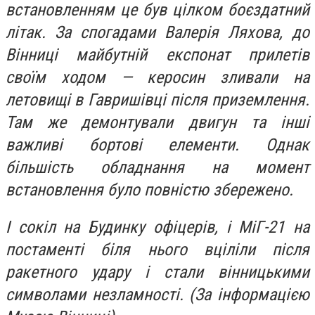
встановленням це був цілком боєздатний
літак. За спогадами Валерія Ляхова, до
Вінниці майбутній експонат прилетів
своїм ходом — керосин зливали на
летовищі в Гавришівці після приземлення.
Там же демонтували двигун та інші
важливі бортові елементи. Однак
більшість обладнання на момент
встановлення було повністю збережено.
І сокіл на Будинку офіцерів, і МіГ-21 на
постаменті біля нього вціліли після
ракетного удару і стали вінницькими
символами незламності. (За
інформацією