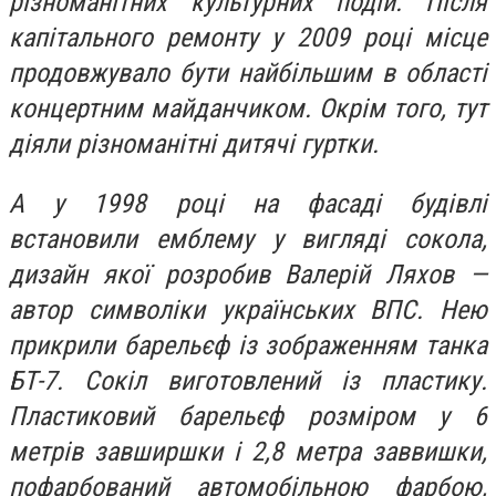
різноманітних культурних подій. Після
капітального ремонту у 2009 році місце
продовжувало бути найбільшим в області
концертним майданчиком. Окрім того, тут
діяли різноманітні дитячі гуртки.
А у 1998 році на фасаді будівлі
встановили емблему у вигляді сокола,
дизайн якої розробив Валерій Ляхов —
автор символіки українських ВПС. Нею
прикрили барельєф із зображенням танка
БТ-7. Сокіл виготовлений із пластику.
Пластиковий барельєф розміром у 6
метрів завширшки і 2,8 метра заввишки,
пофарбований автомобільною фарбою,