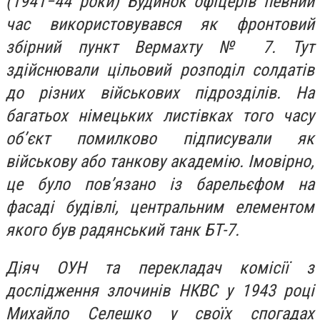
(1941−44 роки) Будинок офіцерів певний
час використовувався як фронтовий
збірний пункт Вермахту № 7. Тут
здійснювали цільовий розподіл солдатів
до різних військових підрозділів. На
багатьох німецьких листівках того часу
об’єкт помилково підписували як
військову або танкову академію. Імовірно,
це було пов’язано із барельєфом на
фасаді будівлі, центральним елементом
якого був радянський танк БТ-7.
Діяч ОУН та перекладач комісії з
дослідження злочинів НКВС у 1943 році
Михайло Селешко у своїх спогадах