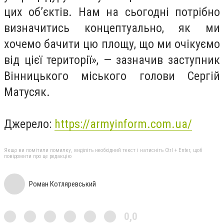
цих об’єктів. Нам на сьогодні потрібно
визначитись концептуально, як ми
хочемо бачити цю площу, що ми очікуємо
від цієї території», — зазначив заступник
Вінницького міського голови Сергій
Матусяк.
Джерело:
https://armyinform.com.ua/
Якщо ви помітили помилку, виділіть необхідний текст і натисніть Ctrl + Enter, щоб
повідомити про це редакцію
Роман Котляревський
0,0