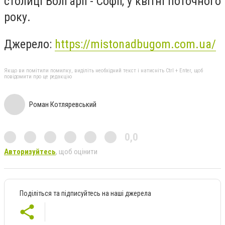
столиці Болгарії - Софії, у квітні поточного
року.
Джерело:
https://mistonadbugom.com.ua/
Якщо ви помітили помилку, виділіть необхідний текст і натисніть Ctrl + Enter, щоб
повідомити про це редакцію
Роман Котляревський
0,0
Авторизуйтесь
, щоб оцінити
Поділіться та підписуйтесь на наші джерела