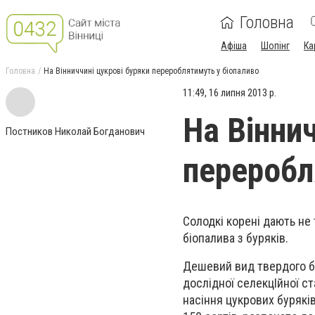
Головна
Афіша
Шопінг
Ка
Головна
На Вінниччині цукрові буряки перероблятимуть у біопаливо
11:49, 16 липня 2013 р.
На Вінни
Постников Николай Богданович
переробл
Солодкі корені дають не
біопалива з буряків.
Дешевий вид твердого б
дослідної селекцІйної ст
насіння цукрових буряків