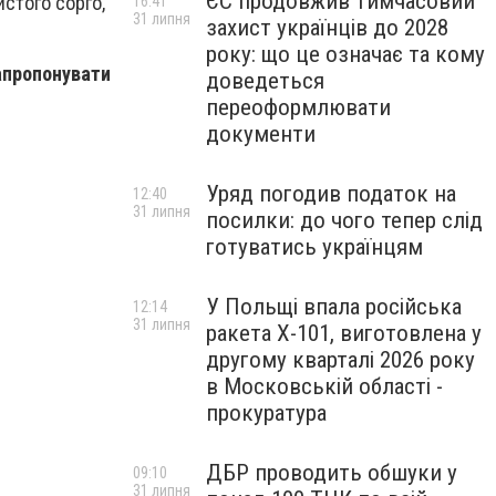
ЄС продовжив тимчасовий
истого сорго,
16:41
31 липня
захист українців до 2028
року: що це означає та кому
апропонувати
доведеться
переоформлювати
документи
Уряд погодив податок на
12:40
31 липня
посилки: до чого тепер слід
готуватись українцям
У Польщі впала російська
12:14
31 липня
ракета X-101, виготовлена у
другому кварталі 2026 року
в Московській області -
прокуратура
ДБР проводить обшуки у
09:10
31 липня