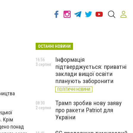
ОСТАННІ НОВИНИ
Інформація
16:56
3 серпня
підтверджується: приватні
заклади вищої освіти
планують заборонити
ПОЛІТИЧНІ НОВИНИ
бництва
Трамп зробив нову заяву
08:30
2 серпня
про ракети Patriot для
цької
України
. Крім
едено понад