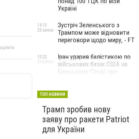
понад 100 ТЦК по всій
Україні
Зустріч Зеленського з
14:10
29 липня
Трампом може відновити
переговори щодо миру, - FT
 оцінити
Іран ударив балістикою по
10:22
29 липня
військових базах США на
Близькому Сході: про
наслідки повідомили у
CENTCOM
ТОП НОВИНИ
Трамп зробив нову
заяву про ракети Patriot
для України