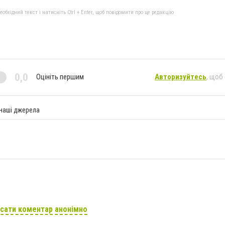
бхідний текст і натисніть Ctrl + Enter, щоб повідомити про це редакцію
0,0
Оцініть першим
Авторизуйтесь
, щоб
 наші джерела
сати коментар анонімно