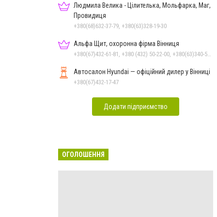
Людмила Велика - Цілителька, Мольфарка, Маг,
Провидиця
+380(68)632-37-79, +380(63)328-19-30
Альфа Щит, охоронна фірма Вінниця
+380(67)432-61-81, +380 (432) 50-22-00, +380(63)340-58-58
Автосалон Hyundai — офіційний дилер у Вінниці
+380(67)432-17-47
Додати підприємство
ОГОЛОШЕННЯ