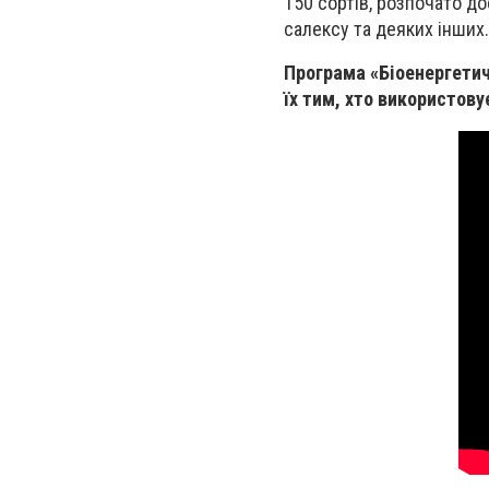
150 сортів, розпочато д
салексу та деяких інших.
Програма «Біоенергетич
їх тим, хто використову