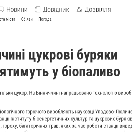
Новини
Довідник
Дозвілля
рта міста
Об'яви
Погода
ччині цукрові буряки
ятимуть у біопаливо
 тільки цукор. На Вінниччині напрацьовано технологію виро
іологічного горючого виробляють науковці Уладово-Люлине
анції Інституту біоенергетичних культур та цукрових буряків
, гороху, багаторічних трав, яких за час роботи станції вив