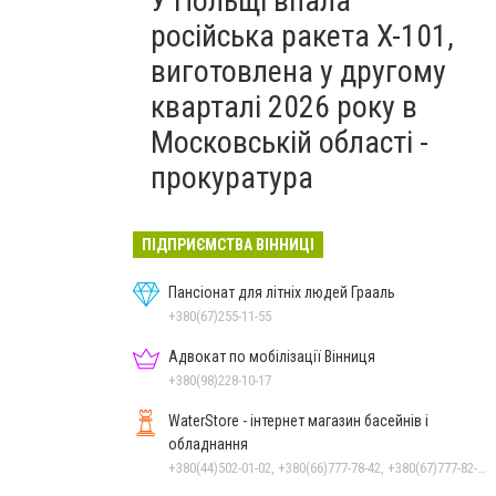
У Польщі впала
російська ракета X-101,
виготовлена у другому
кварталі 2026 року в
Московській області -
прокуратура
ПІДПРИЄМСТВА ВІННИЦІ
Пансіонат для літніх людей Грааль
+380(67)255-11-55
Адвокат по мобілізації Вінниця
+380(98)228-10-17
WaterStore - інтернет магазин басейнів і
обладнання
+380(44)502-01-02, +380(66)777-78-42, +380(67)777-82-19, +380(67)890-80-80, +380(73)890-80-80, +380(44)502-01-03