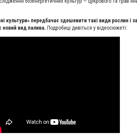
ослідження біоенергетичних культур — цукрового та трав'ян
ні культури» передбачає здешевити такі види рослин і з
є новий вид палива.
Подробиці дивіться у відеосюжеті: