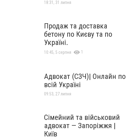
18:31, 31 липня
Продаж та доставка
бетону по Києву та по
Україні.
1
10:45, 5 серпня
Адвокат (СЗЧ)| Онлайн по
всій Україні
09:53, 27 липня
Сімейний та військовий
адвокат — Запоріжжя |
Київ