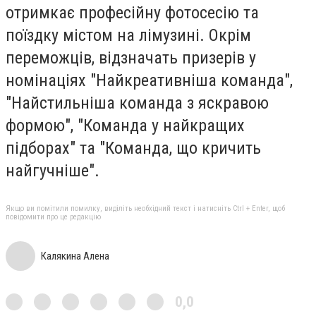
отримкає професійну фотосесію та
поїздку містом на лімузині. Окрім
переможців, відзначать призерів у
номінаціях "Найкреативніша команда",
"Найстильніша команда з яскравою
формою", "Команда у найкращих
підборах" та "Команда, що кричить
найгучніше".
Якщо ви помітили помилку, виділіть необхідний текст і натисніть Ctrl + Enter, щоб
повідомити про це редакцію
Калякина Алена
0,0