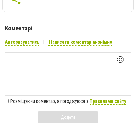
Коментарі
Авторизуватись
Написати коментар анонімно
🙂
Розміщуючи коментар, я погоджуюся з
Правилами сайту
Додати