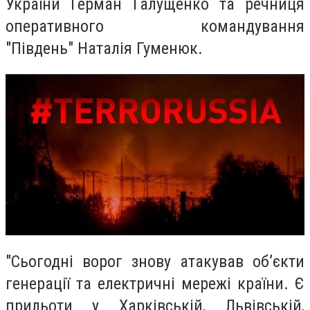
України Герман Галущенко та речниця
оперативного командування
"Південь" Наталія Гуменюк.
"Сьогодні ворог знову атакував об’єкти
генерації та електричні мережі країни. Є
прильоти у Харківській, Львівській,