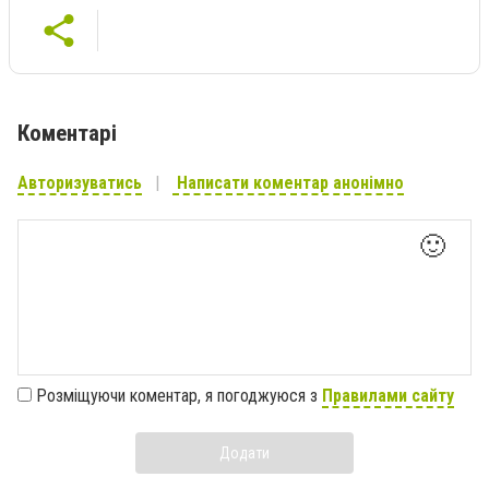
Коментарі
Авторизуватись
Написати коментар анонімно
🙂
Розміщуючи коментар, я погоджуюся з
Правилами сайту
Додати