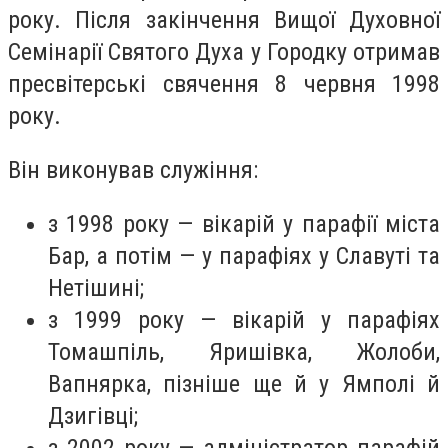
року. Після закінчення Вищої Духовної
Семінарії Святого Духа у Городку отримав
пресвітерські свячення 8 червня 1998
року.
Він виконував служіння:
з 1998 року — вікарій у парафії міста
Бар, а потім — у парафіях у Славуті та
Нетішині;
з 1999 року — вікарій у парафіях
Томашпіль, Яришівка, Жолоби,
Вапнярка, пізніше ще й у Ямполі й
Дзигівці;
з 2002 року — адміністратор парафій