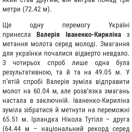
метри (72.42 м).
Ще одну перемогу Україні
принесла
Валерія Іваненко-Кириліна
з
метання молота серед молоді. Змагання
для українки почалися відверто невдало.
З чотирьох спроб лише одна була
результативною, та й та на 49.05 м. У
п’ятій спробі Валерія зуміла відправити
молот на 60.04 м, але розв’язка змагань
настала в заключній. Іваненко-Кириліна
зуміла зібратися й метнути на переможні
65.51 м. Ірландка Нікола Тутілл – друга
(64.44 м – національний рекорд серед