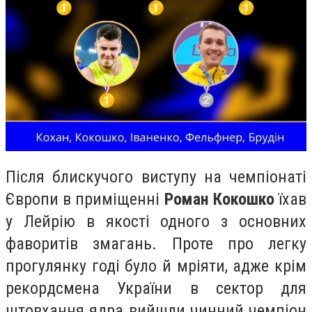
Після блискучого виступу на чемпіонаті
Європи в приміщенні
Роман Кокошко
їхав
у Лейрію в якості одного з основних
фаворитів змагань. Проте про легку
прогулянку годі було й мріяти, адже крім
рекордсмена України в сектор для
штовхання ядра вийшли чинний чемпіон