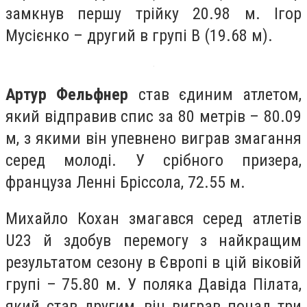
замкнув першу трійку 20.98 м. Ігор
Мусієнко – другий в групі В (19.68 м).
Артур Фельфнер
став єдиним атлетом,
який відправив спис за 80 метрів – 80.09
м, з якими він упевнено виграв змагання
серед молоді. У срібного призера,
француза Ленні Бріссола, 72.55 м.
Михайло Кохан змагався серед атлетів
U23 й здобув перемогу з найкращим
результатом сезону в Європі в цій віковій
групі – 75.80 м. У поляка Давіда Пілата,
який став другим, він виграв понад три