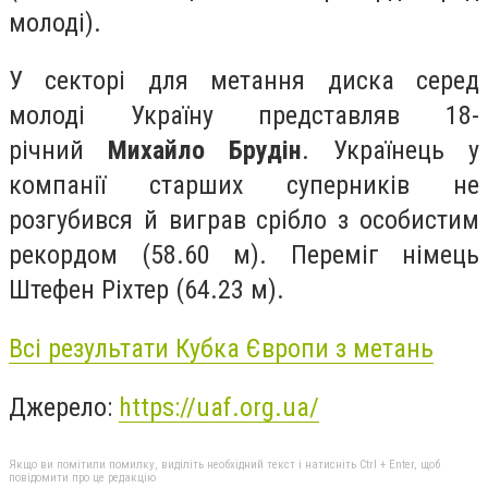
молоді).
У секторі для метання диска серед
молоді Україну представляв 18-
річний
Михайло Брудін
. Українець у
компанії старших суперників не
розгубився й виграв срібло з особистим
рекордом (58.60 м). Переміг німець
Штефен Ріхтер (64.23 м).
Всі результати Кубка Європи з метань
Джерело:
https://uaf.org.ua/
Якщо ви помітили помилку, виділіть необхідний текст і натисніть Ctrl + Enter, щоб
повідомити про це редакцію