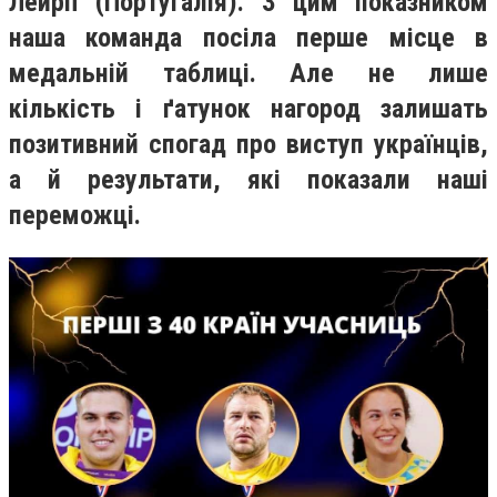
Лейрії (Португалія). З цим показником
наша команда посіла перше місце в
медальній таблиці. Але не лише
кількість і ґатунок нагород залишать
позитивний спогад про виступ українців,
а й результати, які показали наші
переможці.