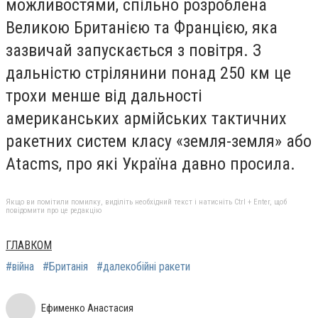
можливостями, спільно розроблена
Великою Британією та Францією, яка
зазвичай запускається з повітря. З
дальністю стрілянини понад 250 км це
трохи менше від дальності
американських армійських тактичних
ракетних систем класу «земля-земля» або
Atacms, про які Україна давно просила.
Якщо ви помітили помилку, виділіть необхідний текст і натисніть Ctrl + Enter, щоб
повідомити про це редакцію
ГЛАВКОМ
#війна
#Британія
#далекобійні ракети
Ефименко Анастасия