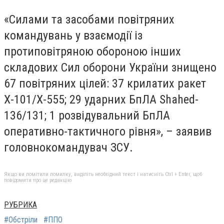
«Силами та засобами повітряних
командувань у взаємодії із
протиповітряною обороною інших
складових Сил оборони України знищено
67 повітряних цілей: 37 крилатих ракет
Х-101/Х-555; 29 ударних БпЛА Shahed-
136/131; 1 розвідувальний БпЛА
оперативно-тактичного рівня», – заявив
головнокомандувач ЗСУ.
Якщо ви помітили помилку, виділіть необхідний текст і натисніть Ctrl + Enter, щоб
повідомити про це редакцію
РУБРИКА
#Обстріли
#ППО