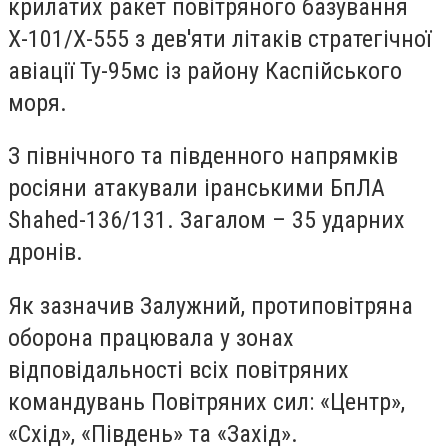
крилатих ракет повітряного базування
Х-101/Х-555 з дев'яти літаків стратегічної
авіації Ту-95мс із району Каспійського
моря.
З північного та південного напрямків
росіяни атакували іранськими БпЛА
Shahed-136/131. Загалом – 35 ударних
дронів.
Як зазначив Залужний, протиповітряна
оборона працювала у зонах
відповідальності всіх повітряних
командувань Повітряних сил: «Центр»,
«Схід», «Південь» та «Захід».