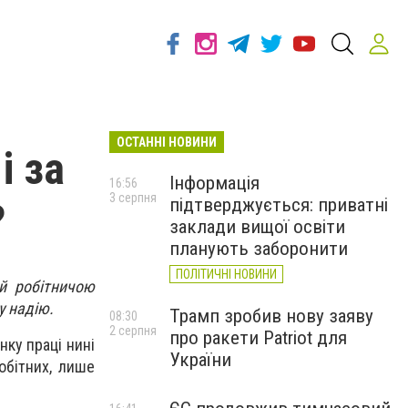
ОСТАННІ НОВИНИ
і за
Інформація
16:56
3 серпня
підтверджується: приватні
?
заклади вищої освіти
планують заборонити
ПОЛІТИЧНІ НОВИНИ
й робітничою
у надію.
Трамп зробив нову заяву
08:30
2 серпня
про ракети Patriot для
нку праці нині
України
обітних, лише