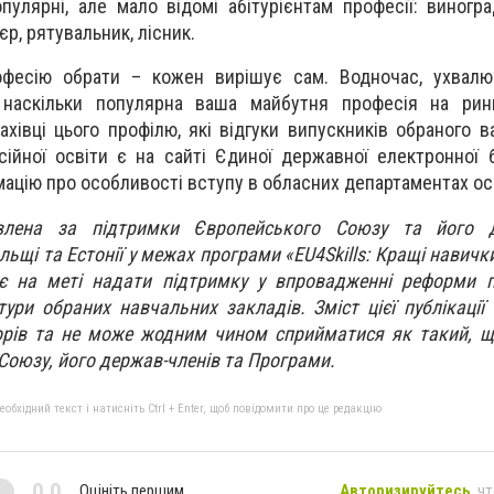
улярні, але мало відомі абітурієнтам професії: виногра
р, рятувальник, лісник.
офесію обрати – кожен вирішує сам. Водночас, ухвалю
 наскільки популярна ваша майбутня професія на ринк
хівці цього профілю, які відгуки випускників обраного в
сійної освіти є на сайті Єдиної державної електронної 
мацію про особливості вступу в обласних департаментах осв
овлена за підтримки Європейського Союзу та його д
льщі та Естонії у межах програми «EU4Skills: Кращі навичк
є на меті надати підтримку у впровадженні реформи п
ктури обраних навчальних закладів. Зміст цієї публікаці
торів та не може жодним чином сприйматися як такий, 
Союзу, його держав-членів та Програми.
бхідний текст і натисніть Ctrl + Enter, щоб повідомити про це редакцію
0,0
Оцініть першим
Авторизируйтесь
, ч