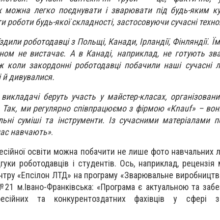
х можна легко поєднувати і зварювати під будь-яким ку
и роботи будь-якої складності, застосовуючи сучасні технол
или роботодавці з Польщі, Канади, Ірландії, Фінляндії. Їм
оном не вистачає. А в Канаді, наприклад, не готують зв
ж коли закордонні роботодавці побачили наші сучасні л
і й дивувалися.
а викладачі беруть участь у майстер-класах, організован
Так, ми регулярно співпрацюємо з фірмою «Knauf» – во
ельні суміші та інструменти. Із сучасними матеріалами п
нас навчають»
.
есійної освіти можна побачити не лише фото навчальних л
дгуки роботодавців і студентів. Ось, наприклад, рецензія
нтру «Епсілон ЛТД» на програму «Зварювальне виробництв
21 м.Івано-Франківська: «Програма є актуальною та забе
фесійних та конкурентоздатних фахівців у сфері з