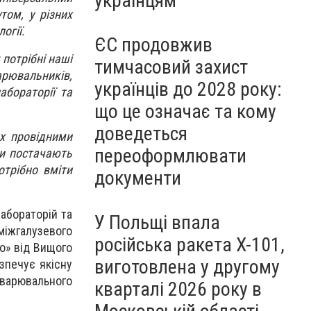
українцям
том, у різних
огії.
ЄС продовжив
 потрібні наші
тимчасовий захист
арювальників,
українців до 2028 року:
абораторії та
що це означає та кому
доведеться
их провідними
переоформлювати
ни постачають
отрібно вміти
документи
абораторій та
У Польщі впала
 міжгалузевого
російська ракета X-101,
о» від Вищого
виготовлена у другому
зпечує якісну
варювального
кварталі 2026 року в