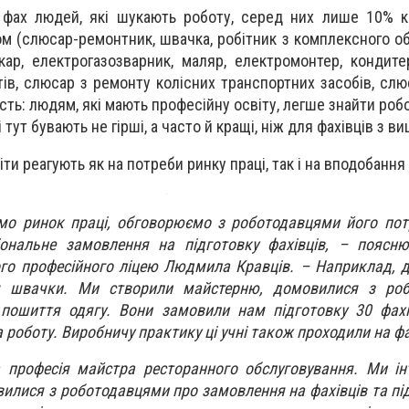
фах людей, які шукають роботу, серед них лише 10% кв
ом (слюсар-ремонтник, швачка, робітник з комплексного о
кар, електрогазозварник, маляр, електромонтер, кондите
в, слюсар з ремонту колісних транспортних засобів, слюс
ість: людям, які мають професійну освіту, легше знайти роб
 тут бувають не гірші, а часто й кращі, ніж для фахівців з в
ти реагують як на потреби ринку праці, так і на вподобання 
мо ринок праці, обговорюємо з роботодавцями його пот
іональне замовлення на підготовку фахівців, – поясню
го професійного ліцею Людмила Кравців. – Наприклад, 
я швачки. Ми створили майстерню, домовилися з ро
ошиття одягу. Вони замовили нам підготовку 30 фахів
на роботу. Виробничу практику ці учні також проходили на ф
професія майстра ресторанного обслуговування. Ми інт
илися з роботодавцями про замовлення на фахівців та під