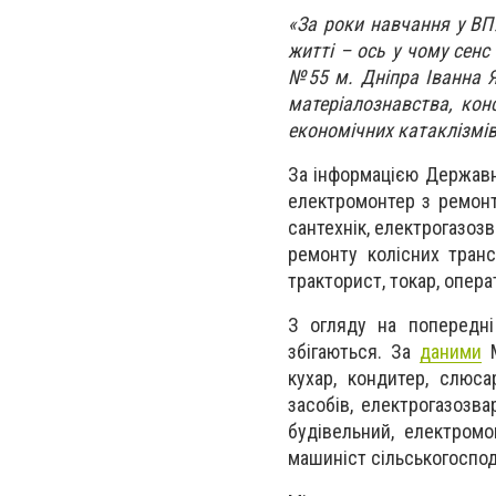
«За роки навчання у ВПУ
житті – ось у чому сен
№55 м. Дніпра Іванна Я
матеріалознавства, кон
економічних катаклізмів
За інформацією Державно
електромонтер з ремонт
сантехнік, електрогазоз
ремонту колісних транс
тракторист, токар, опера
З огляду на попередні 
збігаються. За
даними
М
кухар, кондитер, слюса
засобів, електрогазозва
будівельний, електромо
машиніст сільськогоспод