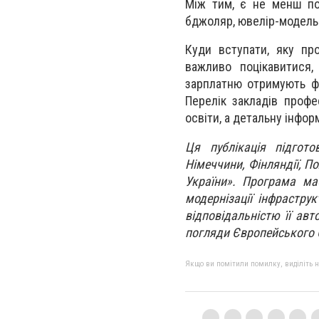
Між тим, є не менш поп
бджоляр, ювелір-модельє
Куди вступати, яку пр
важливо поцікавитися,
зарплатню отримують фа
Перелік закладів профе
освіти, а детальну інфор
Ця публікація підгот
Німеччини, Фінляндії, По
України». Програма ма
модернізації інфрастру
відповідальністю її ав
погляди Європейського 
Якщо ви помітили помилку, виділіть нео