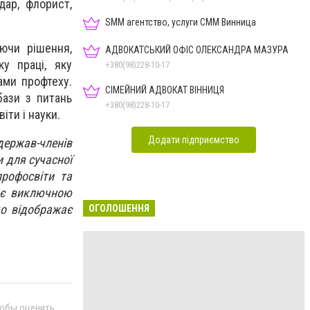
дар, флорист,
SMM агентство, услуги СММ Винница
ючи рішення,
АДВОКАТСЬКИЙ ОФІС ОЛЕКСАНДРА МАЗУРА
у праці, яку
+380(98)228-10-17
ами профтеху.
СІМЕЙНИЙ АДВОКАТ ВІННИЦЯ
бази з питань
+380(98)228-10-17
іти і науки.
Додати підприємство
ержав-членів
и для сучасної
рофосвіти та
ї є виключною
що відображає
ОГОЛОШЕННЯ
тобы оценить