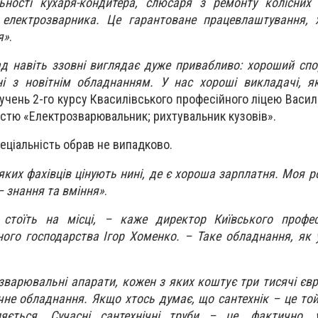
ьності кухаря-кондитера, слюсаря з ремонту колісних 
, електрозварника. Це гарантоване працевлаштування, 
я»
.
 навіть ззовні виглядає дуже привабливо: хороший спор
рні з новітнім обладнанням. У нас хороші викладачі, 
 учень 2-го курсу Квасилівського професійного ліцею Васил
істю «Електрозварювальник; рихтувальник кузовів».
еціальність обрав не випадково.
 яких фахівців цінують нині, де є хороша зарплатня. Моя 
– знання та вміння»
.
 стоїть на місці, – каже директор Київського профес
ного господарства Ігор Хоменко. – Таке обладнання, як у
зварювальні апарати, кожен з яких коштує три тисячі євро
не обладнання. Якщо хтось думає, що сантехнік – це той,
яється. Сучасні сантехнічні труби – це, фактично, у