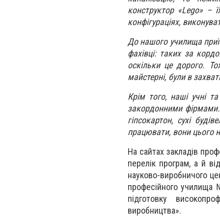
конструктор «Lego» – ї
конфігураціях, виконуват
До нашого училища приїзд
фахівці: таких за корд
оскільки це дорого. То
майстерні, були в захват
Крім того, наші учні т
закордонними фірмами. 
гіпсокартон, сухі будів
працювати, вони цього 
На сайтах закладів проф
перелік програм, а й ві
науково-виробничого це
професійного училища №
підготовку високопро
виробництва».