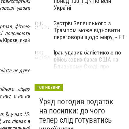
понад 100 ТЦК по всій
транспортних
Україні
хороші умови
Зустріч Зеленського з
14:10
тзал, фітнес-
29 липня
Трампом може відновити
які пояснюють
переговори щодо миру, - FT
ь Кірєєв, який
Іран ударив балістикою по
10:22
29 липня
військових базах США на
Близькому Сході: про
робота не дуже
наслідки повідомили у
CENTCOM
ТОП НОВИНИ
ійного ліцею
 нас, є не на
Уряд погодив податок
на посилки: до чого
: їх у нас 15.
тепер слід готуватись
 хто пірнає в
ніверсальний