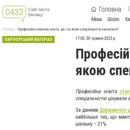
Головна
Афіша
Шопінг
Ка
Головна
Професійно-технічна освіта: де і за якою спеціальністю навчатися?
17:00, 30 травня 2023 р.
ПАРТНЕРСЬКИЙ МАТЕРІАЛ
Професійн
якою спе
Професійна освіта
стає
спеціальністю цінували 
За даними
Державного ц
найбільше тих, що мают
шкільну – 21%.