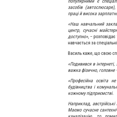
популярними є спеціал
засобів (автослюсаря)
праці й висока зарплатн
«Наш навчальний заклад
центр, сучасні майсте
доступно»
, – розповідає
навчається за спеціальн
Василь каже, що свою сп
«Подивився в інтернеті,
важка фізично, головне 
«Професійна освіта не
будівництва і комуналь
кожному підприємстві.
Наприклад, австрійські 
Маємо сучасне сантехніч
каналізацію, то помил