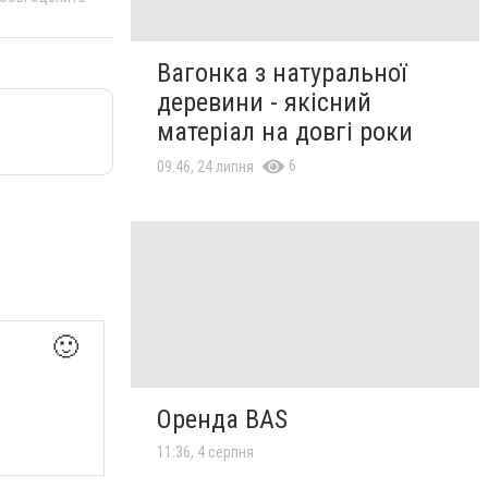
Вагонка з натуральної
деревини - якісний
матеріал на довгі роки
6
09:46, 24 липня
🙂
Оренда BAS
11:36, 4 серпня