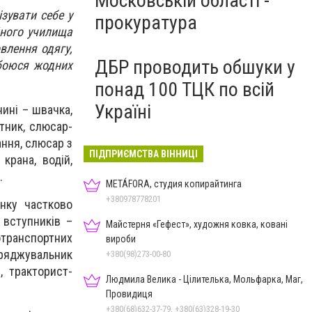
Московській області -
зувати себе у
прокуратура
йного училища
влення одягу,
ДБР проводить обшуки у
 боюся жодних
понад 100 ТЦК по всій
Україні
ині – швачка,
тник, слюсар-
ання, слюсар з
ПІДПРИЄМСТВА ВІННИЦІ
крана, водій,
.
METÁFORA, студия копирайтинга
+380978778201
инку частково
 вступників –
Майстерня «Гефест», художня ковка, ковані
отранспортних
вироби
оряджувальник
+380(98)273-00-80
, тракторист-
Людмила Велика - Цілителька, Мольфарка, Маг,
Провидиця
+380(68)632-37-79, +380(63)328-19-30