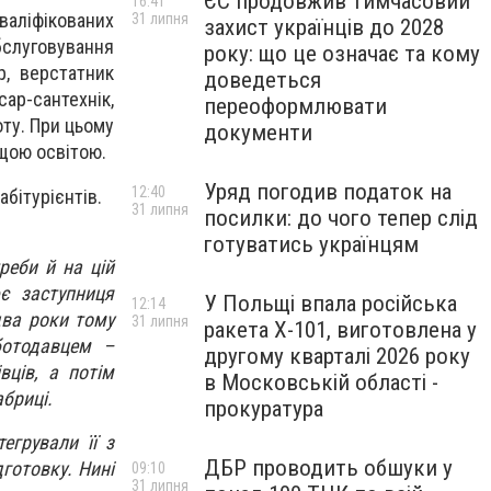
ЄС продовжив тимчасовий
16:41
аліфікованих
31 липня
захист українців до 2028
бслуговування
року: що це означає та кому
р, верстатник
доведеться
ар-сантехнік,
переоформлювати
оту. При цьому
документи
ищою освітою.
Уряд погодив податок на
12:40
абітурієнтів.
31 липня
посилки: до чого тепер слід
готуватись українцям
реби й на цій
є заступниця
У Польщі впала російська
12:14
два роки тому
31 липня
ракета X-101, виготовлена у
ботодавцем –
другому кварталі 2026 року
ців, а потім
в Московській області -
абриці.
прокуратура
егрували її з
ДБР проводить обшуки у
готовку. Нині
09:10
31 липня