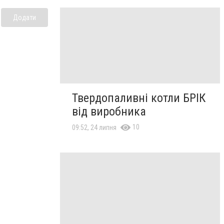
Додати
Твердопаливні котли БРІК
від виробника
10
09:52, 24 липня