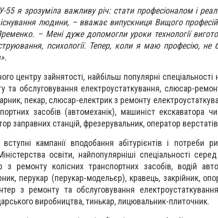
-55 я зрозуміла важливу річ: стати професіоналом і реалі
с існування людини, – вважає випускниця Вищого професі
ременко. – Мені дуже допомогли уроки технології вигото
струювання, психології. Тепер, коли я маю професію, не
».
го центру зайнятості, найбільш популярні спеціальності н
у та обслуговування електроустаткування, слюсар-ремон
варник, пекар, слюсар-електрик з ремонту електроустаткув
портних засобів (автомеханік), машиніст екскаватора чи 
тор заправних станцій, фрезерувальник, оператор верстатів
вступні кампанії вподобання абітурієнтів і потреби р
іністерства освіти, найпопулярніші спеціальності серед
р з ремонту колісних транспортних засобів, водій авт
рник, перукар (перукар-модельєр), кравець, закрійник, оп
нтер з ремонту та обслуговування електроустаткування
арського виробництва, тинькар, лицювальник-плиточник.