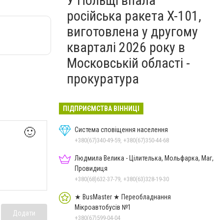
У Польщі впала
російська ракета X-101,
виготовлена у другому
кварталі 2026 року в
Московській області -
прокуратура
ПІДПРИЄМСТВА ВІННИЦІ
🙂
Система сповіщення населення
+380(67)340-49-59, +380(67)350-44-68
Людмила Велика - Цілителька, Мольфарка, Маг,
Провидиця
+380(68)632-37-79, +380(63)328-19-30
★ BusMaster ★ Переобладнання
Мікроавтобусів №1
Додати
+380(67)599-04-04