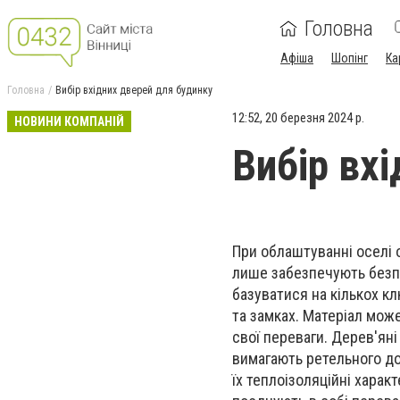
Головна
Афіша
Шопінг
Ка
Головна
Вибір вхідних дверей для будинку
12:52, 20 березня 2024 р.
НОВИНИ КОМПАНІЙ
Вибір вх
При облаштуванні оселі 
лише забезпечують безп
базуватися на кількох кл
та замках. Матеріал мож
свої переваги. Дерев'ян
вимагають ретельного до
їх теплоізоляційні хара