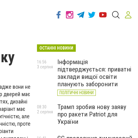
ОСТАННІ НОВИНИ
нку
Інформація
16:56
3 серпня
підтверджується: приватні
заклади вищої освіти
планують заборонити
 адже вони не
ПОЛІТИЧНІ НОВИНИ
р дверей має
тях, дизайні
Трамп зробив нову заяву
08:30
варіант має
2 серпня
про ракети Patriot для
гічністю, але
України
чністю, проте
ріанти