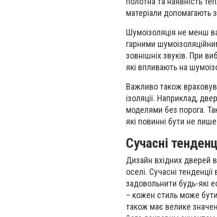
полотна та наявність теп
матеріали допомагають з
Шумоізоляція не менш ва
гарними шумоізоляційни
зовнішніх звуків. При ви
які впливають на шумоіз
Важливо також враховува
ізоляції. Наприклад, две
моделями без порога. Так
які повинні бути не лиш
Сучасні тенденц
Дизайн вхідних дверей в
оселі. Сучасні тенденції
задовольнити будь-які ес
– кожен стиль може бути 
також має велике значен