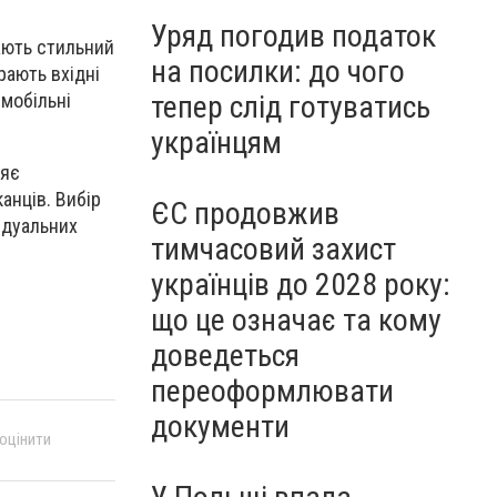
Уряд погодив податок
ають стильний
на посилки: до чого
рають вхідні
тепер слід готуватись
 мобільні
українцям
ияє
анців. Вибір
ЄС продовжив
ідуальних
тимчасовий захист
українців до 2028 року:
що це означає та кому
доведеться
переоформлювати
документи
 оцінити