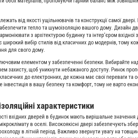
ги обох матеріалів, пропонуючи гарний баланс між зовнішні
алежать від якості ущільнювачів та конструкції самої двері.
забезпечити тепло та шумоізоляцію вашого дому. Дизайн д
армоніювати з архітектурою будинку та інтер'єром вхідної 
 широкий вибір стилів від класичних до модернів, тому к
ня для свого дому.
ключовим елементом у забезпеченні безпеки. Вибирайте над
нем захисту, щоб уникнути небажаного доступу. Ринок про
 класичних до електронних, де кожна має свої переваги та о
е інвестиція в вашу безпеку та комфорт, тому не варто еко
ізоляційні характеристики
ості вхідних дверей в будинок мають вирішальне значення 
ікроклімату в оселі. Високоякісні двері забезпечують збе
прохолоду в літній період. Важливо звернути увагу на товщи