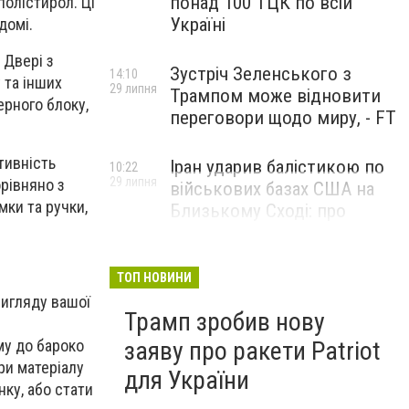
понад 100 ТЦК по всій
полістирол. Ці
Україні
домі.
 Двері з
Зустріч Зеленського з
14:10
 та інших
29 липня
Трампом може відновити
ерного блоку,
переговори щодо миру, - FT
тивність
Іран ударив балістикою по
10:22
29 липня
орівняно з
військових базах США на
мки та ручки,
Близькому Сході: про
наслідки повідомили у
CENTCOM
ТОП НОВИНИ
вигляду вашої
Трамп зробив нову
заяву про ракети Patriot
му до бароко
ри матеріалу
для України
ку, або стати