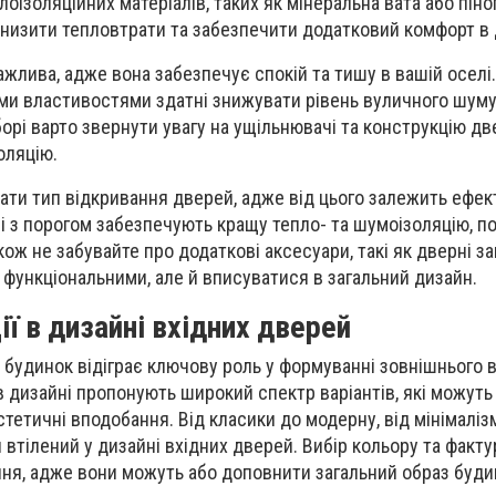
лоізоляційних матеріалів, таких як мінеральна вата або піно
низити тепловтрати та забезпечити додатковий комфорт в 
жлива, адже вона забезпечує спокій та тишу в вашій оселі.
ми властивостями здатні знижувати рівень вуличного шуму
борі варто звернути увагу на ущільнювачі та конструкцію дв
оляцію.
ти тип відкривання дверей, адже від цього залежить ефек
рі з порогом забезпечують кращу тепло- та шумоізоляцію, п
ож не забувайте про додаткові аксесуари, такі як дверні за
е функціональними, але й вписуватися в загальний дизайн.
ії в дизайні вхідних дверей
 будинок відіграє ключову роль у формуванні зовнішнього 
 в дизайні пропонують широкий спектр варіантів, які можуть
тетичні вподобання. Від класики до модерну, від мінімаліз
втілений у дизайні вхідних дверей. Вибір кольору та факту
ня, адже вони можуть або доповнити загальний образ будин