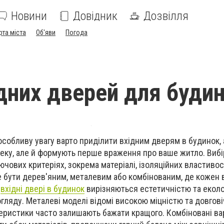
Новини
Довідник
Дозвілля
рта міста
Об'яви
Погода
ідних дверей для буди
особливу увагу варто приділити вхідним дверям в будинок,
еку, але й формують перше враження про ваше житло. Вибі
ючових критеріях, зокрема матеріалі, ізоляційних властивос
е бути дерев'яним, металевим або комбінованим, де кожен 
і
вхідні двері в будинок
вирізняються естетичністю та еколо
гляду. Металеві моделі відомі високою міцністю та довгові
ктеристики часто залишають бажати кращого. Комбіновані ва