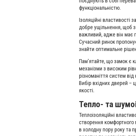
поєднують в собі перева
функціональністю.
Ізоляційні властивості з
добре ущільнення, щоб 
важливий, адже він має г
Сучасний ринок пропонує
знайти оптимальне рішен
Пам'ятайте, що замок є 
механізми з високим рів
різноманіття систем від
Вибір вхідних дверей – ц
якості.
Тепло- та шумо
Теплоізоляційні властив
створення комфортного м
в холодну пору року та 