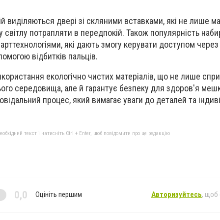
й виділяються двері зі скляними вставками, які не лише м
у світлу потрапляти в передпокій. Також популярність наби
марттехнологіями, які дають змогу керувати доступом через
помогою відбитків пальців.
користання екологічно чистих матеріалів, що не лише спр
о середовища, але й гарантує безпеку для здоров'я мешк
повідальний процес, який вимагає уваги до деталей та індив
бхідний текст і натисніть Ctrl + Enter, щоб повідомити про це редакцію
0,0
Оцініть першим
Авторизуйтесь
, щоб