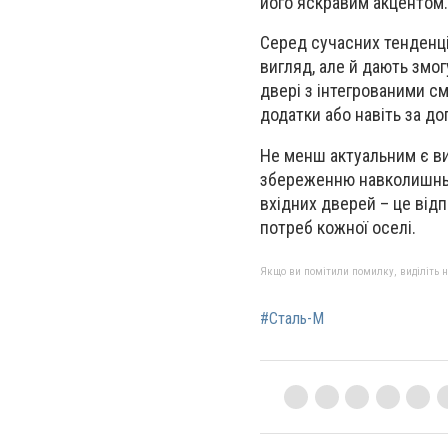
його яскравим акцентом.
Серед сучасних тенденці
вигляд, але й дають змог
двері з інтегрованими с
додатки або навіть за до
Не менш актуальним є ви
збереженню навколишньог
вхідних дверей – це від
потреб кожної оселі.
Якщо ви помітили помилку, виділіть нео
#Сталь-М