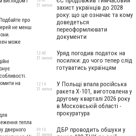
ЄС продовжив тимчасовий
м виглядом і
16:41
31 липня
захист українців до 2028
року: що це означає та кому
 Подбайте про
доведеться
верей не менш
переоформлювати
зони.
документи
ожен може
Уряд погодив податок на
12:40
31 липня
посилки: до чого тепер слід
ійні
готуватись українцям
понує
собливості.
номити на
У Польщі впала російська
12:14
31 липня
ракета X-101, виготовлена у
другому кварталі 2026 року
в Московській області -
прокуратура
для
реження тепла
ДБР проводить обшуки у
ну дверного
09:10
31 липня