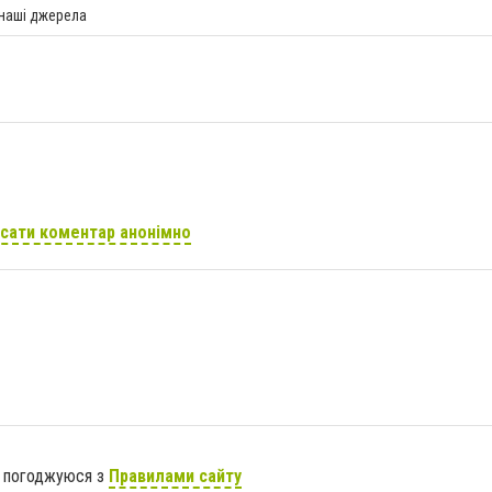
 наші джерела
сати коментар анонімно
я погоджуюся з
Правилами сайту