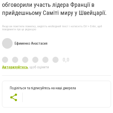
обговорили участь лідера Франції в
прийдешньому Саміті миру у Швейцарії.
Якщо ви помітили помилку, виділіть необхідний текст і натисніть Ctrl + Enter, щоб
повідомити про це редакцію
Ефименко Анастасия
0,0
Авторизуйтесь
, щоб оцінити
Поділіться та підписуйтесь на наші джерела