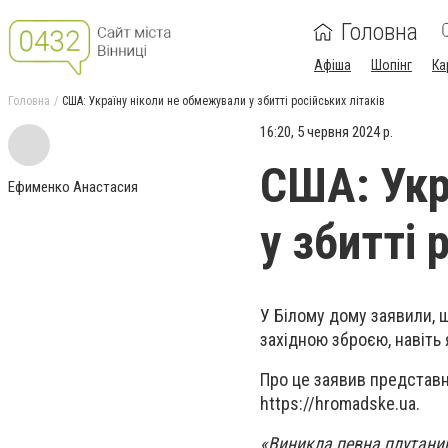
Головна
Афіша
Шопінг
Ка
Головна
США: Україну ніколи не обмежували у збитті російських літаків
16:20, 5 червня 2024 р.
США: Укр
Ефименко Анастасия
у збитті 
У Білому дому заявили, 
західною зброєю, навіть
Про це заявив представн
https://hromadske.ua.
«Виникла певна плутанин