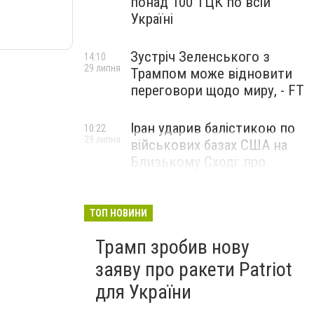
понад 100 ТЦК по всій
Україні
Зустріч Зеленського з
14:10
29 липня
Трампом може відновити
переговори щодо миру, - FT
Іран ударив балістикою по
10:22
29 липня
військових базах США на
Близькому Сході: про
наслідки повідомили у
CENTCOM
ТОП НОВИНИ
Трамп зробив нову
заяву про ракети Patriot
для України