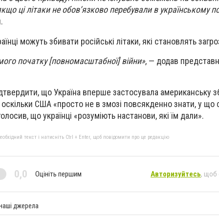
 якщо ці літаки не обов’язково перебували в українському п
.
аїнці можуть збивати російські літаки, які становлять загро
амого початку [повномасштабної] війни»
, — додав представн
підтвердити, що Україна вперше застосувала американську
ї, оскільки США «просто не в змозі повсякденно знати, у що 
голосив, що українці «розуміють настанови, які їм дали».
бхідний текст і натисніть Ctrl + Enter, щоб повідомити про це редакцію
0,0
Оцініть першим
Авторизуйтесь
, щоб
 наші джерела