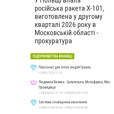
У Польщі впала
російська ракета X-101,
виготовлена у другому
кварталі 2026 року в
Московській області -
прокуратура
ПІДПРИЄМСТВА ВІННИЦІ
Пансіонат для літніх людей Грааль
+380(67)255-11-55
Людмила Велика - Цілителька, Мольфарка, Маг,
Провидиця
+380(68)632-37-79, +380(63)328-19-30
Система сповіщення населення
+380(67)340-49-59, +380(67)350-44-68