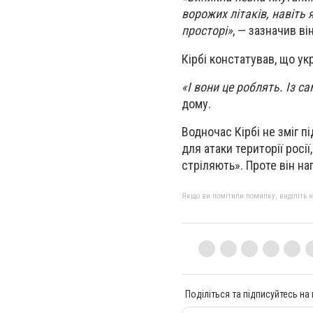
ворожих літаків, навіть
просторі»
, — зазначив він
Кірбі констатував, що укр
«І вони це роблять. Із с
дому.
Водночас Кірбі не зміг 
для атаки території росі
стріляють». Проте він на
Якщо ви помітили помилку, виділіть нео
Поділіться та підписуйтесь на