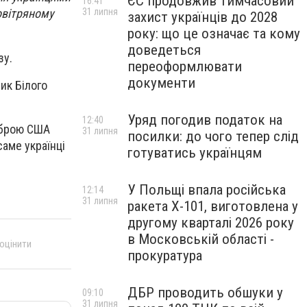
ЄС продовжив тимчасовий
16:41
31 липня
овітряному
захист українців до 2028
року: що це означає та кому
доведеться
зу.
переоформлювати
документи
ик Білого
Уряд погодив податок на
12:40
 зброю США
31 липня
посилки: до чого тепер слід
саме українці
готуватись українцям
У Польщі впала російська
12:14
31 липня
ракета X-101, виготовлена у
другому кварталі 2026 року
в Московській області -
 оцінити
прокуратура
ДБР проводить обшуки у
09:10
31 липня