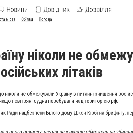
Новини
Довідник
Дозвілля
рта міста
Об'яви
Погода
аїну ніколи не обмеж
російських літаків
що ніколи не обмежували Україну в питанні знищення російс
 якщо повітряні судна перебували над територією рф.
ик Ради нацбезпеки Білого дому Джон Кірбі на брифінгу, п
а з цього приводу: ніколи не існувало обмежень на збиван