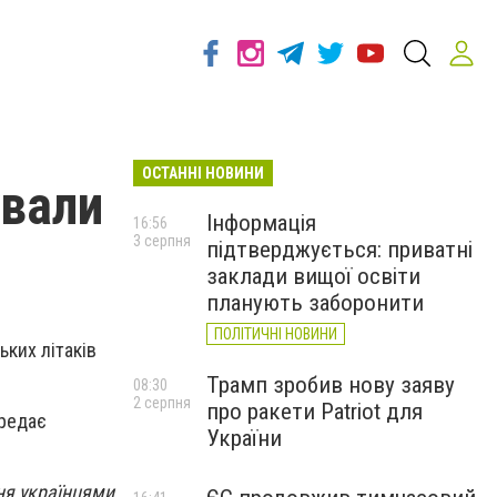
ОСТАННІ НОВИНИ
ували
Інформація
16:56
3 серпня
підтверджується: приватні
заклади вищої освіти
планують заборонити
ПОЛІТИЧНІ НОВИНИ
ьких літаків
Трамп зробив нову заяву
08:30
2 серпня
про ракети Patriot для
ередає
України
ня українцями