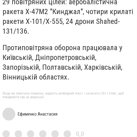
29 повітряних цілей: аеробалістична
ракета Х-47М2 "Кинджал", чотири крилаті
ракети Х-101/Х-555, 24 дрони Shahed-
131/136.
Протиповітряна оборона працювала у
Київській, Дніпропетровській,
Запорізькій, Полтавській, Харківській,
Вінницькій областях.
Якщо ви помітили помилку, виділіть необхідний текст і натисніть Ctrl + Enter, щоб
повідомити про це редакцію
Ефименко Анастасия
0,0