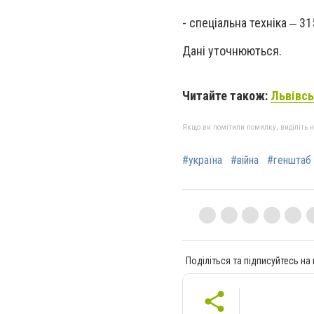
- спеціальна техніка ‒ 31
Дані уточнюються.
Читайте також:
Львівсь
Якщо ви помітили помилку, виділіть нео
#україна
#війна
#генштаб
Поділіться та підписуйтесь на