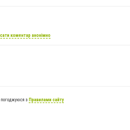
сати коментар анонімно
я погоджуюся з
Правилами сайту