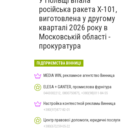
У Польщі впала
російська ракета X-101,
виготовлена у другому
кварталі 2026 року в
Московській області -
прокуратура
ПІДПРИЄМСТВА ВІННИЦІ
MEDIA WIN, рекламное агентство Винница
ELESA + GANTER, промислова фурнітура
0443002212, 0800750875, +380(98)011-84-55
Настройка контекстной рекламы Винница
+380(97)877-82-01
Центр правової допомоги, юридичні послуги
+380(67)259-05-22