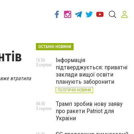
ОСТАННІ НОВИНИ
нтів
Інформація
16:56
3 серпня
підтверджується: приватні
заклади вищої освіти
я вже втратила
планують заборонити
ПОЛІТИЧНІ НОВИНИ
Трамп зробив нову заяву
08:30
2 серпня
про ракети Patriot для
України