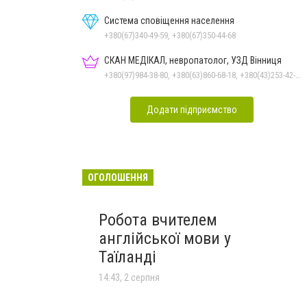
Система сповіщення населення
+380(67)340-49-59, +380(67)350-44-68
СКАН МЕДІКАЛ, невропатолог, УЗД Вінниця
+380(97)984-38-80, +380(63)860-68-18, +380(43)253-42-51
Додати підприємство
ОГОЛОШЕННЯ
Робота вчителем
англійської мови у
Таїланді
14:43, 2 серпня