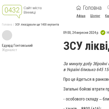
Головна
Афіша
Шопінг
Ка
Головна
ЗСУ ліквідували ще 1400 окупантів
09:00, 24 вересня 2024 р.
Н
ЗСУ лікв
Едуард Гонтовський
Журналіст
За минулу добу Збройні 
в Україні близько 645 15
Про це йдеться в ранков
Загальні бойові втрати п
- особового складу ‒ бли
- танків ‒ 8800 (+16);