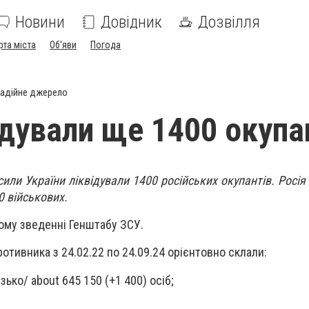
Новини
Довідник
Дозвілля
рта міста
Об'яви
Погода
адійне джерело
ідували ще 1400 окупа
сили України ліквідували 1400 російських окупантів. Росі
0 військових.
ому зведенні Генштабу ЗСУ.
ротивника з 24.02.22 по 24.09.24 орієнтовно склали:
зько/ about 645 150 (+1 400) осіб;