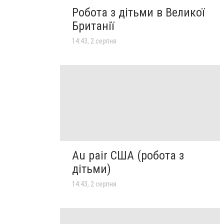
Робота з дітьми в Великої
Британії
14:43, 2 серпня
Au pair США (робота з
дітьми)
14:43, 2 серпня