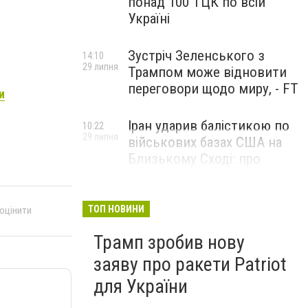
понад 100 ТЦК по всій
Україні
Зустріч Зеленського з
14:10
29 липня
Трампом може відновити
переговори щодо миру, - FT
и
Іран ударив балістикою по
10:22
29 липня
військових базах США на
Близькому Сході: про
наслідки повідомили у
CENTCOM
ТОП НОВИНИ
 оцінити
Трамп зробив нову
заяву про ракети Patriot
для України