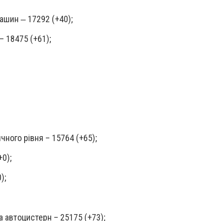
ашин ‒ 17292 (+40);
– 18475 (+61);
чного рівня – 15764 (+65);
+0);
);
та автоцистерн – 25175 (+73);