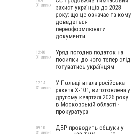
ЄС продовжив тимчасовий
16:41
31 липня
захист українців до 2028
року: що це означає та кому
доведеться
переоформлювати
документи
Уряд погодив податок на
12:40
31 липня
посилки: до чого тепер слід
готуватись українцям
У Польщі впала російська
12:14
31 липня
ракета X-101, виготовлена у
другому кварталі 2026 року
в Московській області -
прокуратура
ДБР проводить обшуки у
09:10
31 липня