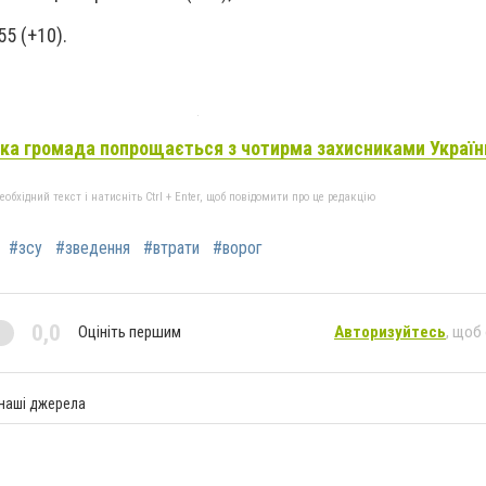
55 (+10).
ка громада попрощається з чотирма захисниками Україн
бхідний текст і натисніть Ctrl + Enter, щоб повідомити про це редакцію
#зсу
#зведення
#втрати
#ворог
0,0
Оцініть першим
Авторизуйтесь
, щоб
 наші джерела