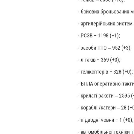
- бойових броньованих м
- артилерійських систем 
- РСЗВ – 1198 (+1);
- засоби ППО ‒ 952 (+3);
- літаків – 369 (+0);
- гелікоптерів – 328 (+0);
- БПЛА оперативно-такти
- крилаті ракети ‒ 2595 (
- кораблі /катери ‒ 28 (+0
- підводні човни – 1 (+0);
- автомобільної техніки 