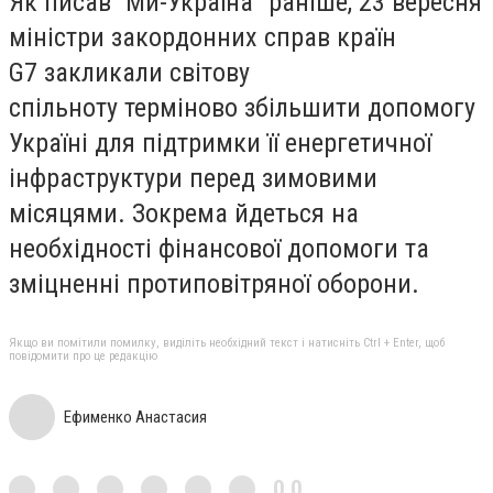
Як писав “Ми-Україна” раніше, 23 вересня
міністри закордонних справ країн
G7 закликали світову
спільноту терміново збільшити допомогу
Україні для підтримки її енергетичної
інфраструктури перед зимовими
місяцями. Зокрема йдеться на
необхідності фінансової допомоги та
зміцненні протиповітряної оборони.
Якщо ви помітили помилку, виділіть необхідний текст і натисніть Ctrl + Enter, щоб
повідомити про це редакцію
Ефименко Анастасия
0,0