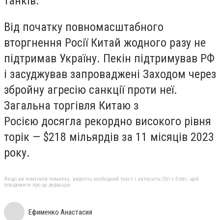
танків.
Від початку повномасштабного
вторгнення Росії Китай жодного разу не
підтримав Україну. Пекін підтримував РФ
і засуджував запроваджені Заходом через
збройну агресію санкції проти неї.
Загальна торгівля Китаю з
Росією досягла рекордно високого рівня
торік — $218 мільярдів за 11 місяців 2023
року.
Якщо ви помітили помилку, виділіть необхідний текст і натисніть Ctrl + Enter, щоб
повідомити про це редакцію
Ефименко Анастасия