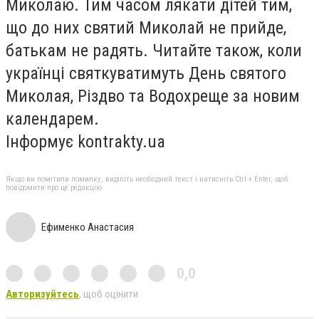
Миколаю. Тим часом лякати дітей тим,
що до них святий Миколай не прийде,
батькам не радять. Читайте також, коли
українці святкуватимуть День святого
Миколая, Різдво та Водохреще за новим
календарем.
Інформує kontrakty.ua
Якщо ви помітили помилку, виділіть необхідний текст і натисніть Ctrl + Enter, щоб
повідомити про це редакцію
Ефименко Анастасия
0,0
Авторизуйтесь
, щоб оцінити