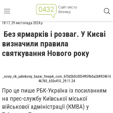
18:17, 29 листопада 2024 р.
Без ярмарків і розваг. У Києві
визначили правила
святкування Нового року
_noviy_rik_yalinkoviy_bazar_freepik_com_6f3d2b0c0054959b0a268924616
46760_650x410_29.11.24
Про це пише РБК-Україна із посиланням
на прес-службу Київської міської
військової адміністрації (КМВА) у