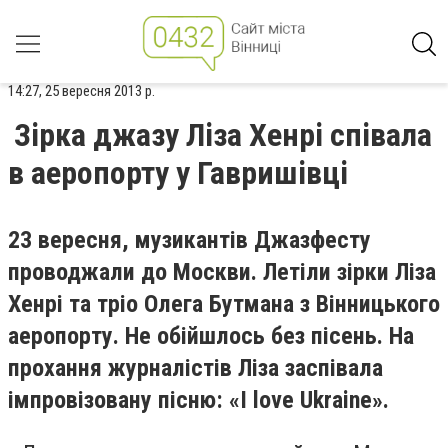
14:27, 25 вересня 2013 р.
Зірка джазу Ліза Хенрі співала
в аеропорту у Гавришівці
23 вересня, музикантів Джазфесту
проводжали до Москви. Летіли зірки Ліза
Хенрі та тріо Олега Бутмана з Вінницького
аеропорту. Не обійшлось без пісень. На
прохання журналістів Ліза заспівала
імпровізовану пісню: «I love Ukraine».