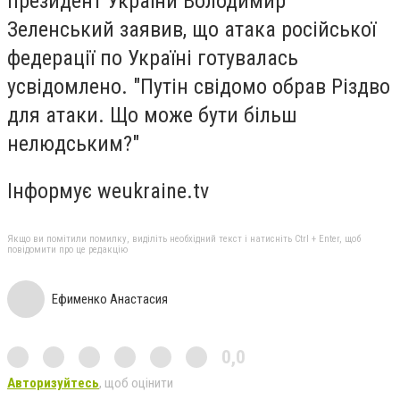
президент України Володимир
Зеленський заявив, що атака російської
федерації по Україні готувалась
усвідомлено. "Путін свідомо обрав Різдво
для атаки. Що може бути більш
нелюдським?"
Інформує weukraine.tv
Якщо ви помітили помилку, виділіть необхідний текст і натисніть Ctrl + Enter, щоб
повідомити про це редакцію
Ефименко Анастасия
0,0
Авторизуйтесь
, щоб оцінити