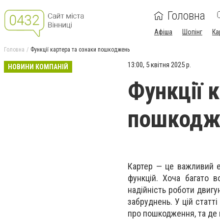
Головна
Афіша
Шопінг
Ка
Головна
Функції картера та ознаки пошкоджень
13:00, 5 квітня 2025 р.
НОВИНИ КОМПАНІЙ
Функції 
пошкодж
Картер — це важливий е
функцій. Хоча багато в
надійність роботи двигу
забруднень. У цій статті
про пошкодження, та де 