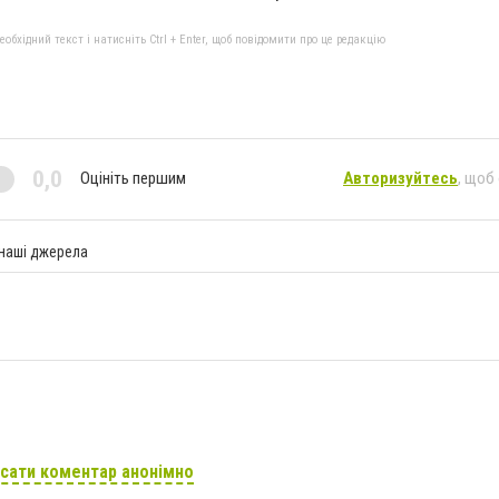
бхідний текст і натисніть Ctrl + Enter, щоб повідомити про це редакцію
0,0
Оцініть першим
Авторизуйтесь
, щоб
 наші джерела
сати коментар анонімно