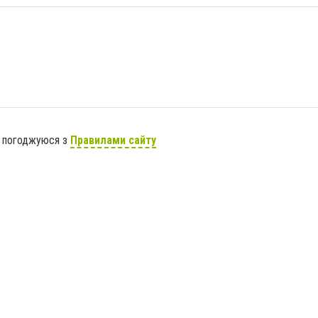
я погоджуюся з
Правилами сайту