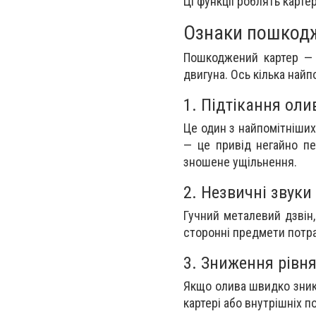
Ці функції роблять карт
Ознаки пошкод
Пошкоджений картер — 
двигуна. Ось кілька най
1. Підтікання оли
Це один з найпомітніших
— це привід негайно пе
зношене ущільнення.
2. Незвичні звуки
Гучний металевий дзвін,
сторонні предмети потр
3. Зниження рівн
Якщо олива швидко зника
картері або внутрішніх 