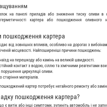
мащуванням
илок на панелі приладів або зниження тиску оливи в 
герметичності картера або пошкодження оливного 
и пошкодження картера
дає від зовнішніх впливів, особливо на дорогах з вибоїна
есіченій місцевості. Найпоширеніші причини пошкоджень:
наїзд на перешкоду або камінь на великій швидкості.
стійний контакт з водою, сіллю та хімічними реагентами взи
а порушення циркуляції оливи.
 старіння матеріалів.
пошкоджений картер потребує негайного ремонту або замін
падку пошкодження картера?
о є витік або інші симптоми, зупиніть автомобіль і не запу