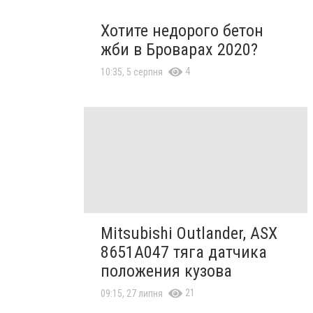
Хотите недорого бетон
жби в Броварах 2020?
4
10:35, 5 серпня
Mitsubishi Outlander, ASX
8651A047 тяга датчика
положения кузова
21
09:15, 27 липня