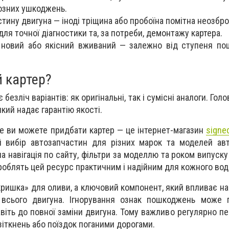
озних ушкоджень.
тину двигуна — іноді тріщина або пробоїна помітна неозбр
ля точної діагностики та, за потреби, демонтажу картера.
а новий або якісний вживаний — залежно від ступеня п
й картер?
безліч варіантів: як оригінальні, так і сумісні аналоги. Гол
кий надає гарантію якості.
де ви можете придбати картер — це інтернет-магазин
signe
 вибір автозапчастин для різних марок та моделей авт
а навігація по сайту, фільтри за моделлю та роком випуску
облять цей ресурс практичним і надійним для кожного воді
кришка» для оливи, а ключовий компонент, який впливає на
и всього двигуна. Ігнорування ознак пошкоджень може 
віть до повної заміни двигуна. Тому важливо регулярно пе
зіткнень або поїздок поганими дорогами.