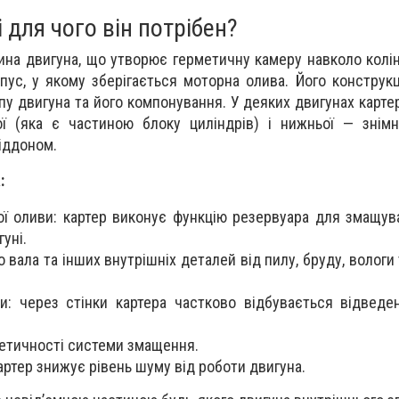
 для чого він потрібен?
ина двигуна, що утворює герметичну камеру навколо колін
пус, у якому зберігається моторна олива. Його конструк
пу двигуна та його компонування. У деяких двигунах карте
ї (яка є частиною блоку циліндрів) і нижньої — знімн
іддоном.
:
ої оливи: картер виконує функцію резервуара для змащува
уні.
 вала та інших внутрішніх деталей від пилу, бруду, вологи
: через стінки картера частково відбувається відведе
етичності системи змащення.
ртер знижує рівень шуму від роботи двигуна.