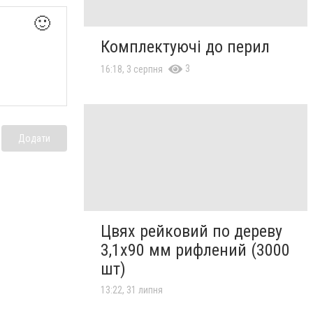
🙂
Комплектуючі до перил
3
16:18, 3 серпня
Додати
Цвях рейковий по дереву
3,1х90 мм рифлений (3000
шт)
13:22, 31 липня