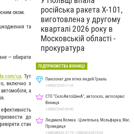
У Польщі впала
російська ракета X-101,
оєним оком.
виготовлена у другому
ошкодження та
кварталі 2026 року в
Московській області -
прокуратура
овне — обирати
ПІДПРИЄМСТВА ВІННИЦІ
da.com/ua
. Тут
Пансіонат для літніх людей Грааль
о, включно з
+380(67)255-11-55
 автомобіля, а
СТО "СклоАвтоШинА", автоскло, автосервіс
я.
Вінниця
 ефективність
+380(67)430-09-40
призвести до
Людмила Велика - Цілителька, Мольфарка, Маг,
ревіряти стан
Провидиця
+380(68)632-37-79, +380(63)328-19-30