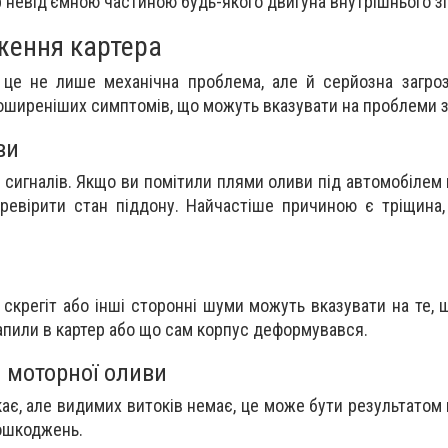
ер невід’ємною частиною будь-якого двигуна внутрішнього з
ження картера
це не лише механічна проблема, але й серйозна загроз
поширеніших симптомів, що можуть вказувати на проблеми з
ви
 сигналів. Якщо ви помітили плями оливи під автомобілем 
ревірити стан піддону. Найчастіше причиною є тріщина,
 скрегіт або інші сторонні шуми можуть вказувати на те, 
апили в картер або що сам корпус деформувався.
я моторної оливи
є, але видимих витоків немає, це може бути результатом 
пошкоджень.