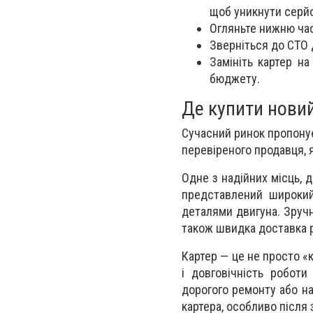
щоб уникнути серй
Огляньте нижню час
Зверніться до СТО д
Замініть картер н
бюджету.
Де купити нови
Сучасний ринок пропонує 
перевіреного продавця, я
Одне з надійних місць, 
представлений широкий
деталями двигуна. Зручн
також швидка доставка р
Картер — це не просто «
і довговічність робот
дорогого ремонту або на
картера, особливо після 