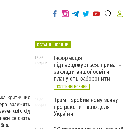
ОСТАННІ НОВИНИ
Інформація
16:56
3 серпня
підтверджується: приватні
заклади вищої освіти
планують заборонити
ПОЛІТИЧНІ НОВИНИ
ька критичних
Трамп зробив нову заяву
08:30
тера залежить
2 серпня
про ракети Patriot для
еханізмів від
України
знаки свідчать
ібна.