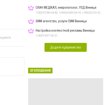
СКАН МЕДІКАЛ, невропатолог, УЗД Вінниця
+380(97)984-38-80, +380(63)860-68-18, +380(43)253-42-51
SMM агентство, услуги СММ Винница
Настройка контекстной рекламы Винница
+380(97)877-82-01
 оцінити
Додати підприємство
ОГОЛОШЕННЯ