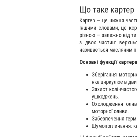
Що таке картер і
Картер — це нижня част
Іншими словами, це кор
різною — залежно від ти
з двох частин: верхньо
називається масляним п
Основні функції картера
Зберігання моторн
яка циркулює в двиг
Захист колінчастого
ушкоджень.
Охолодження оливи
моторної оливи.
Забезпечення герм
Шумопоглинання: ка