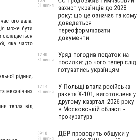
ЄС продовжив тимчасовий
16:41
31 липня
захист українців до 2028
року: що це означає та кому
частого вала.
доведеться
ція може бути
переоформлювати
р складається
документи
ої, яка часто
Уряд погодив податок на
12:40
31 липня
посилки: до чого тепер слід
готуватись українцям
льної рідини,
У Польщі впала російська
12:14
 та механічних
31 липня
ракета X-101, виготовлена у
другому кварталі 2026 року
ння тепла від
в Московській області -
прокуратура
ДБР проводить обшуки у
09:10
31 липня