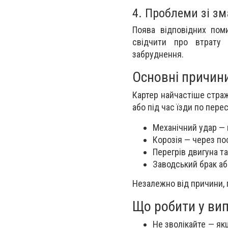
4. Проблеми зі з
Поява відповідних пом
свідчити про втрату 
забруднення.
Основні причин
Картер найчастіше страж
або під час їзди по пер
Механічний удар — 
Корозія — через по
Перегрів двигуна т
Заводський брак або
Незалежно від причини, 
Що робити у ви
Не зволікайте — якщ