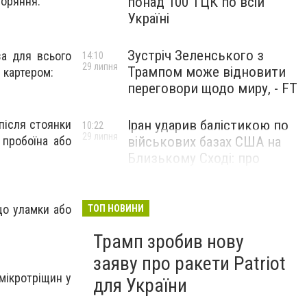
горяння.
понад 100 ТЦК по всій
Україні
Зустріч Зеленського з
а для всього
14:10
29 липня
Трампом може відновити
 картером:
переговори щодо миру, - FT
після стоянки
Іран ударив балістикою по
10:22
29 липня
 пробоїна або
військових базах США на
Близькому Сході: про
наслідки повідомили у
CENTCOM
що уламки або
ТОП НОВИНИ
Трамп зробив нову
заяву про ракети Patriot
мікротріщин у
для України