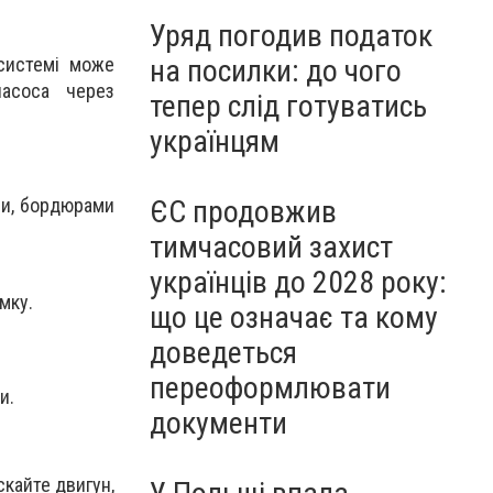
Уряд погодив податок
системі може
на посилки: до чого
насоса через
тепер слід готуватись
українцям
ми, бордюрами
ЄС продовжив
тимчасовий захист
українців до 2028 року:
мку.
що це означає та кому
доведеться
переоформлювати
и.
документи
скайте двигун,