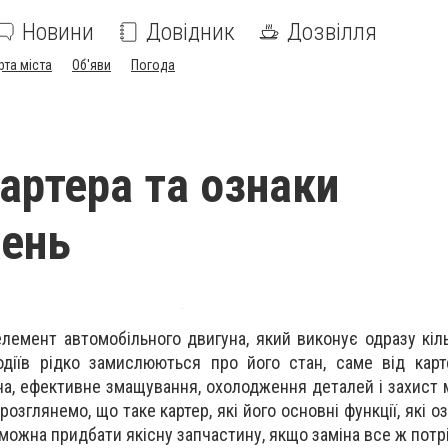
Новини
Довідник
Дозвілля
рта міста
Об'яви
Погода
картера та ознаки
ень
лемент автомобільного двигуна, який виконує одразу кіл
одіїв рідко замислюються про його стан, саме від кар
на, ефективне змащування, охолодження деталей і захист м
 розглянемо, що таке картер, які його основні функції, які о
можна придбати якісну запчастину, якщо заміна все ж потр