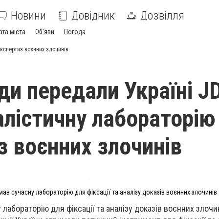
Новини
Довідник
Дозвілля
рта міста
Об'яви
Погода
експертиз воєнних злочинів
ди передали Україні J
алістичну лабораторію
з воєнних злочинів
мав сучасну лабораторію для фіксації та аналізу доказів воєнних злочинів
лабораторію для фіксації та аналізу доказів воєнних злочи