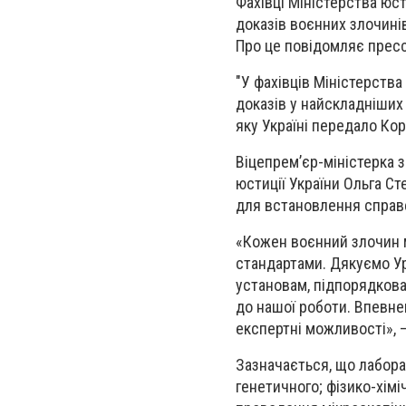
Фахівці Міністерства юст
доказів воєнних злочині
Про це повідомляє прес
"У фахівців Міністерства
доказів у найскладніших
яку Україні передало Кор
Віцепрем’єр-міністерка з
юстиції України Ольга С
для встановлення справ
«Кожен воєнний злочин 
стандартами. Дякуємо У
установам, підпорядкова
до нашої роботи. Впевне
експертні можливості», 
Зазначається, що лабора
генетичного; фізико-хімі