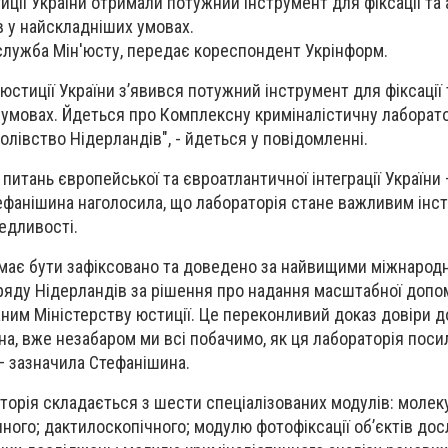
иції України отримали потужний інструмент для фіксації та 
в у найскладніших умовах.
служба Мін'юсту, передає кореспондент Укрінформ.
 юстиції України з’явився потужний інструмент для фіксації 
 умовах. Йдеться про Комплексну криміналістичну лаборат
олівство Нідерландів", - йдеться у повідомленні.
 питань європейської та євроатлантичної інтеграції України 
тефанішина наголосила, що лабораторія стане важливим ін
едливості.
має бути зафіксовано та доведено за найвищими міжнарод
ряду Нідерландів за рішення про надання масштабної допо
ним Міністерству юстиції. Це переконливий доказ довіри до
на, вже незабаром ми всі побачимо, як ця лабораторія поси
— зазначила Стефанішина.
торія складається з шести спеціалізованих модулів: молек
чного; дактилоскопічного; модулю фотофіксації об’єктів до