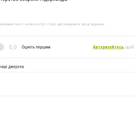
бхідний текст і натисніть Ctrl + Enter, щоб повідомити про це редакцію
0,0
Оцініть першим
Авторизуйтесь
, щоб
 наші джерела