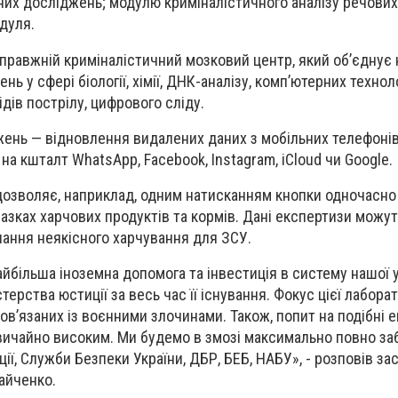
их досліджень; модулю криміналістичного аналізу речових 
дуля.
справжній криміналістичний мозковий центр, який об’єднує
ь у сфері біології, хімії, ДНК-аналізу, комп’ютерних техноло
дів пострілу, цифрового сліду.
ень — відновлення видалених даних з мобільних телефонів
 на кшталт WhatsApp, Facebook, Instagram, iCloud чи Google.
дозволяє, наприклад, одним натисканням кнопки одночасно
разках харчових продуктів та кормів. Дані експертизи можу
ання неякісного харчування для ЗСУ.
айбільша іноземна допомога та інвестиція в систему нашої у
ерства юстиції за весь час її існування. Фокус цієї лаборато
в’язаних із воєнними злочинами. Також, попит на подібні е
вичайно високим. Ми будемо в змозі максимально повно з
ції, Служби Безпеки України, ДБР, БЕБ, НАБУ», - розповів за
Гайченко.