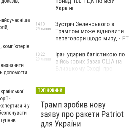
понад 100 ТЦК по всій
доказів;
Україні
 найсучасніше
Зустріч Зеленського з
14:10
гій,
29 липня
Трампом може відновити
переговори щодо миру, - FT
, комп’ютерів
Іран ударив балістикою по
10:22
29 липня
військових базах США на
 визначити
Близькому Сході: про
ть допомогти
наслідки повідомили у
CENTCOM
ТОП НОВИНИ
країнської
рії -
Трамп зробив нову
кспертизи й у
заяву про ракети Patriot
абезпечувати
ступник
для України