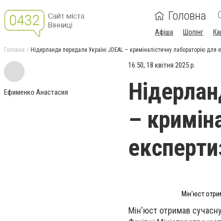
Головна
Афіша
Шопінг
Ка
Головна
Нідерланди передали Україні JDEAL – криміналістичну лабораторію для 
16:50, 18 квітня 2025 р.
Нідерлан
Ефименко Анастасия
– кримін
експерти
Мін'юст отри
Мін'юст отримав сучасну 