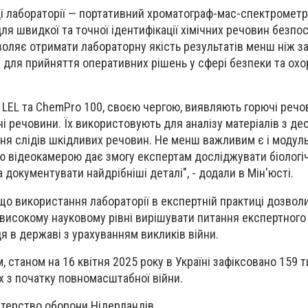
і лабораторії — портативний хроматограф-мас-спектрометр
ля швидкої та точної ідентифікації хімічних речовин безпо
зволяє отримати лабораторну якість результатів менш ніж за
для прийняття оперативних рішень у сфері безпеки та ох
o LEL та ChemPro 100, своєю чергою, виявляють горючі речо
йні речовини. Їх використовують для аналізу матеріалів з д
ня слідів шкідливих речовин. Не менш важливим є і модуль 
 відеокамерою дає змогу експертам досліджувати біологіч
 документувати найдрібніші деталі", - додали в Мін'юсті.
 що використання лабораторії в експертній практиці дозволи
 високому науковому рівні вирішувати питання експертного
 в державі з урахуванням викликів війни.
 станом на 16 квітня 2025 року в Україні зафіксовано 159 
х з початку повномасштабної війни.
стерство оборони Нідерландів