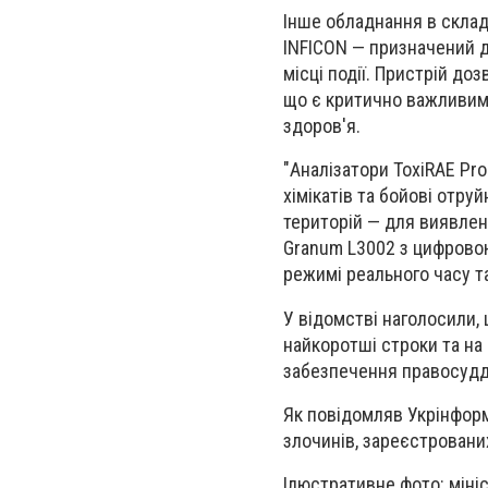
Інше обладнання в склад
INFICON — призначений д
місці події. Пристрій до
що є критично важливим 
здоров'я.
"Аналізатори ToxiRAE Pr
хімікатів та бойові отру
територій — для виявлен
Granum L3002 з цифровою
режимі реального часу та
У відомстві наголосили,
найкоротші строки та на
забезпечення правосуддя
Як повідомляв Укрінформ,
злочинів, зареєстровани
Ілюстративне фото: міні