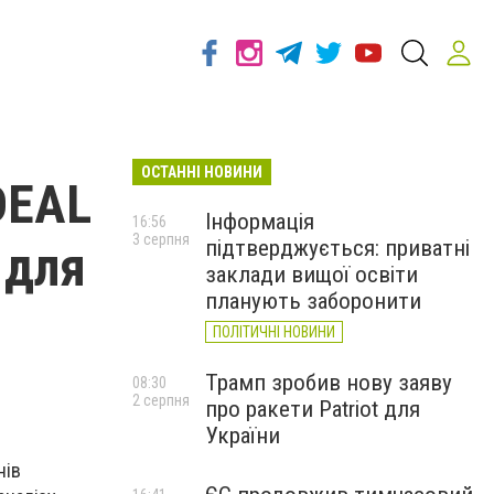
ОСТАННІ НОВИНИ
DEAL
Інформація
16:56
3 серпня
підтверджується: приватні
 для
заклади вищої освіти
планують заборонити
ПОЛІТИЧНІ НОВИНИ
Трамп зробив нову заяву
08:30
2 серпня
про ракети Patriot для
України
нів