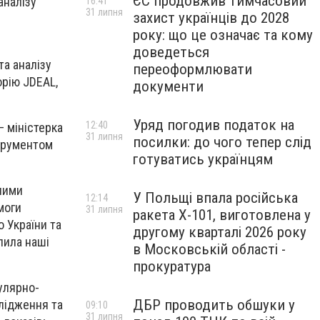
ЄС продовжив тимчасовий
аналізу
16:41
31 липня
захист українців до 2028
року: що це означає та кому
доведеться
та аналізу
переоформлювати
орію JDEAL,
документи
Уряд погодив податок на
12:40
– міністерка
31 липня
посилки: до чого тепер слід
струментом
готуватись українцям
ними
У Польщі впала російська
12:14
моги
31 липня
ракета X-101, виготовлена у
 України та
другому кварталі 2026 року
лила наші
в Московській області -
прокуратура
улярно-
ДБР проводить обшуки у
слідження та
09:10
31 липня