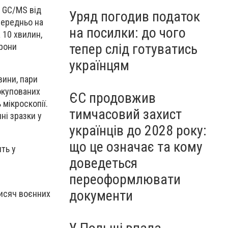
 GC/MS від
Уряд погодив податок
середньо на
на посилки: до чого
 10 хвилин,
тепер слід готуватись
орони
українцям
вини, пари
еокупованих
ЄС продовжив
мікроскопії.
тимчасовий захист
ні зразки у
українців до 2028 року:
що це означає та кому
ть у
доведеться
переоформлювати
документи
тисяч воєнних