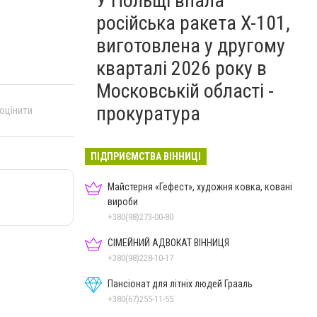
У Польщі впала
російська ракета X-101,
виготовлена у другому
кварталі 2026 року в
Московській області -
прокуратура
 оцінити
ПІДПРИЄМСТВА ВІННИЦІ
Майстерня «Гефест», художня ковка, ковані
вироби
+380(98)273-00-80
СІМЕЙНИЙ АДВОКАТ ВІННИЦЯ
+380(98)228-10-17
Пансіонат для літніх людей Грааль
+380(67)255-11-55