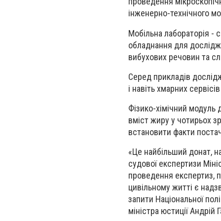
проведення мікроскопічн
інженерно-технічного мо
Мобільна лабораторія - 
обладнання для досліджен
вибухових речовин та слі
Серед прикладів дослідж
і навіть хмарних сервісів
Фізико-хімічний модуль 
вміст жиру у чотирьох з
встановити факти постач
«Це найбільший донат, н
судової експертизи Мініст
проведення експертиз, по
цивільному житті є надз
запити Національної полі
міністра юстиції Андрій 