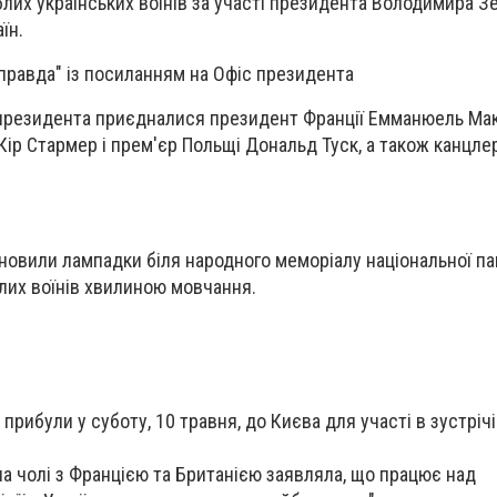
блих українських воїнів за участі президента Володимира З
їн.
правда" із посиланням на Офіс президента
 президента приєдналися президент Франції Емманюель Мак
 Кір Стармер і прем'єр Польщі Дональд Туск, а також канцл
новили лампадки біля народного меморіалу національної пам
лих воїнів хвилиною мовчання.
прибули у суботу, 10 травня, до Києва для участі в зустрічі 
 на чолі з Францією та Британією заявляла, що працює над