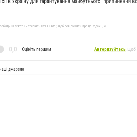
ісії в Україну для гарантування майбутнього "припинення во
бхідний текст і натисніть Ctrl + Enter, щоб повідомити про це редакцію
0,0
Оцініть першим
Авторизуйтесь
, щоб
 наші джерела