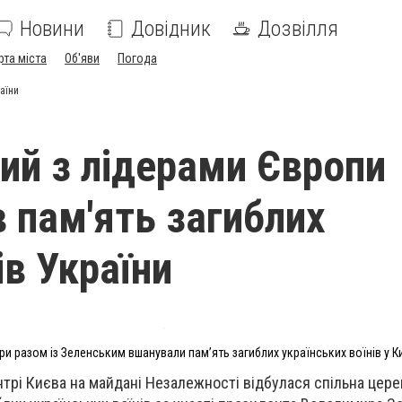
Новини
Довідник
Дозвілля
рта міста
Об'яви
Погода
аїни
ий з лідерами Європи
 пам'ять загиблих
ів України
ри разом із Зеленським вшанували пам’ять загиблих українських воїнів у К
ентрі Києва на майдані Незалежності відбулася спільна цер