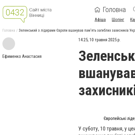
Головна
Афіша
Шопінг
Ка
Головна
Зеленський з лідерами Європи вшанував пам'ять загиблих захисників Укр
14:25, 10 травня 2025 р.
Зеленськ
Ефименко Анастасия
вшанував
захисник
Європейські ліде
У суботу, 10 травня, у ц