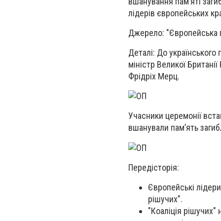
вшанування пам’яті заги
лідерів європейських кра
Джерело: "Європейська 
Деталі: До українського
міністр Великої Британії
Фрідріх Мерц.
Учасники церемонії вста
вшанували памʼять загиб
Передісторія:
Європейські лідери 
рішучих".
"Коаліція рішучих"