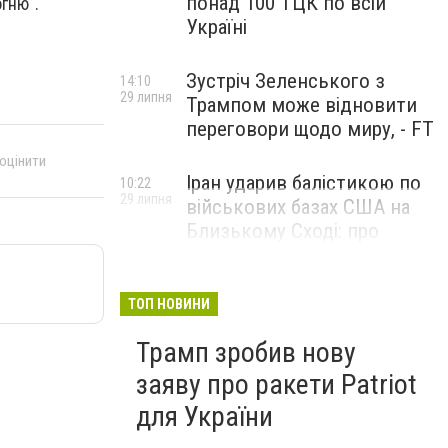
понад 100 ТЦК по всій
гню".
Україні
Зустріч Зеленського з
14:10
29 липня
Трампом може відновити
переговори щодо миру, - FT
 оцінити
Іран ударив балістикою по
10:22
29 липня
військових базах США на
Близькому Сході: про
наслідки повідомили у
CENTCOM
ТОП НОВИНИ
Трамп зробив нову
заяву про ракети Patriot
для України