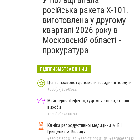
У Польщі впала
російська ракета X-101,
виготовлена у другому
кварталі 2026 року в
Московській області -
прокуратура
ПІДПРИЄМСТВА ВІННИЦІ
Центр правової допомоги, юридичні послуги
+380(67)259-05-22
Майстерня «Гефест», художня ковка, ковані
вироби
+380(98)273-00-80
Клініка репродуктивної медицини ім. В.І.
Грищенка м. Вінниця
+380(98)899-31-32, +380(67)560-51-59, +380800330112