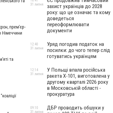
ЄС продовжив тимчасовий
еленського та
16:41
31 липня
захист українців до 2028
року: що це означає та кому
доведеться
переоформлювати
рон, прем’єр-
документи
ер Німеччини
Уряд погодив податок на
12:40
31 липня
посилки: до чого тепер слід
готуватись українцям
’яті та
У Польщі впала російська
12:14
31 липня
ракета X-101, виготовлена у
другому кварталі 2026 року
в Московській області -
прокуратура
"коаліції
ДБР проводить обшуки у
09:10
31 липня