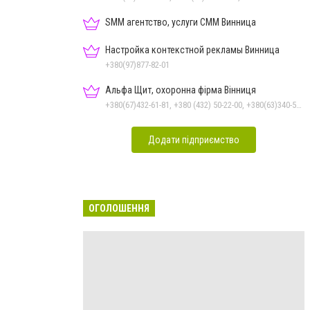
SMM агентство, услуги СММ Винница
Настройка контекстной рекламы Винница
+380(97)877-82-01
Альфа Щит, охоронна фірма Вінниця
+380(67)432-61-81, +380 (432) 50-22-00, +380(63)340-58-58
Додати підприємство
ОГОЛОШЕННЯ