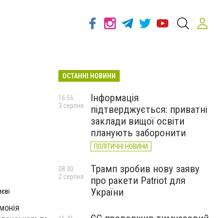
ОСТАННІ НОВИНИ
Інформація
16:56
3 серпня
підтверджується: приватні
заклади вищої освіти
планують заборонити
ПОЛІТИЧНІ НОВИНИ
Трамп зробив нову заяву
08:30
2 серпня
про ракети Patriot для
України
иєві
емонія