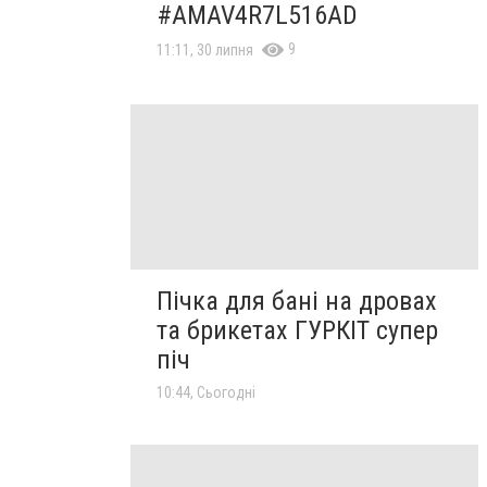
#AMAV4R7L516AD
9
11:11, 30 липня
Пічка для бані на дровах
та брикетах ГУРКІТ супер
піч
10:44, Сьогодні