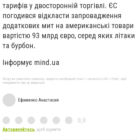
тарифів у двосторонній торгівлі. ЄС
погодився відкласти запровадження
додаткових мит на американські товари
вартістю 93 млрд євро, серед яких літаки
та бурбон.
Інформує mind.ua
Якщо ви помітили помилку, виділіть необхідний текст і натисніть Ctrl + Enter, щоб
повідомити про це редакцію
Ефименко Анастасия
0,0
Авторизуйтесь
, щоб оцінити