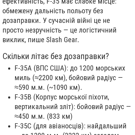
ефективність, F-35 має слабке місце:
обмежену дальність польоту без
дозаправки. У сучасній війні це не
просто незручність — це логістичний
виклик, пише Slash Gear.
Скільки літає без дозаправки?
F-35A (ВПС США): до 1200 морських
миль (≈2200 км), бойовий радіус —
≈590 м.м. (~1090 км).
F-35B (Корпус морської піхоти,
вертикальний зліт): бойовий радіус —
≈450 м.м. (833 км)
F-35C (для авіаносців): найдальший