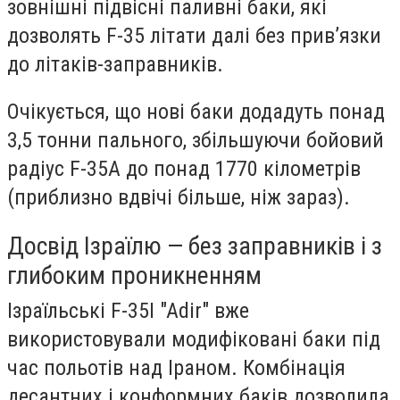
зовнішні підвісні паливні баки, які
дозволять F-35 літати далі без прив’язки
до літаків-заправників.
Очікується, що нові баки додадуть понад
3,5 тонни пального, збільшуючи бойовий
радіус F-35A до понад 1770 кілометрів
(приблизно вдвічі більше, ніж зараз).
Досвід Ізраїлю — без заправників і з
глибоким проникненням
Ізраїльські F-35I "Adir" вже
використовували модифіковані баки під
час польотів над Іраном. Комбінація
десантних і конформних баків дозволила