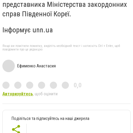
представника Міністерства закордонних
справ Південної Кореї.
Інформує unn.ua
Якщо ви помітили помилку, виділіть необхідний текст і натисніть Ctrl + Enter, щоб
повідомити про це редакцію
Ефименко Анастасия
0,0
Авторизуйтесь
, щоб оцінити
Поділіться та підписуйтесь на наші джерела