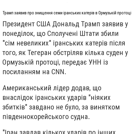
Трамп заявив про знищення семи іранських катерів в Ормузькій протоці
Президент США Дональд Трамп заявив у
понеділок, що Сполучені Штати збили
"сім невеликих" іранських катерів після
того, як Тегеран обстріляв кілька суден у
Ормузькій протоці, передає УНН із
посиланням на CNN.
Американський лідер додав, що
внаслідок іранських ударів "ніяких
збитків" завдано не було, за винятком
південнокорейського судна.
"Іран завдав кількох ударів по інших