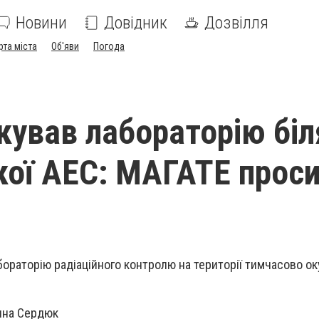
Новини
Довідник
Дозвілля
рта міста
Об'яви
Погода
кував лабораторію біл
кої АЕС: МАГАТЕ прос
бораторію радіаційного контролю на території тимчасово ок
ина Сердюк