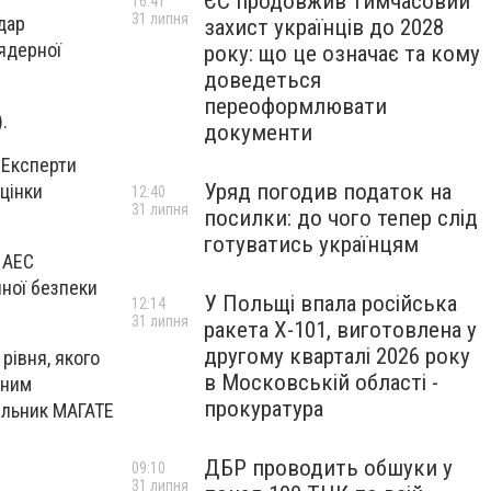
ЄС продовжив тимчасовий
16:41
31 липня
дар
захист українців до 2028
 ядерної
року: що це означає та кому
доведеться
переоформлювати
.
документи
 Експерти
Уряд погодив податок на
цінки
12:40
31 липня
посилки: до чого тепер слід
готуватись українцям
 АЕС
йної безпеки
У Польщі впала російська
12:14
31 липня
ракета X-101, виготовлена у
другому кварталі 2026 року
рівня, якого
в Московській області -
чним
прокуратура
чільник МАГАТЕ
ДБР проводить обшуки у
09:10
31 липня