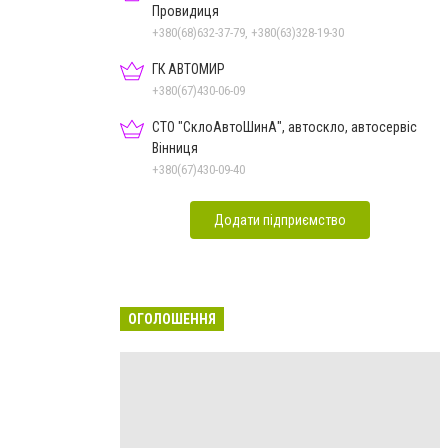
Провидиця
+380(68)632-37-79, +380(63)328-19-30
ГК АВТОМИР
+380(67)430-06-09
СТО "СклоАвтоШинА", автоскло, автосервіс
Вінниця
+380(67)430-09-40
Додати підприємство
ОГОЛОШЕННЯ