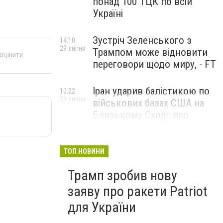
понад 100 ТЦК по всій
Україні
Зустріч Зеленського з
14:10
29 липня
Трампом може відновити
 оцінити
переговори щодо миру, - FT
Іран ударив балістикою по
10:22
29 липня
військових базах США на
Близькому Сході: про
наслідки повідомили у
CENTCOM
ТОП НОВИНИ
Трамп зробив нову
заяву про ракети Patriot
для України