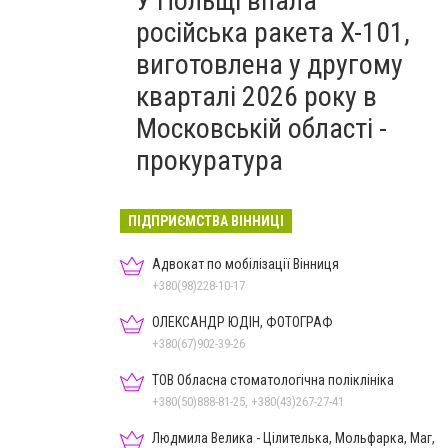
У Польщі впала
російська ракета X-101,
виготовлена у другому
кварталі 2026 року в
Московській області -
прокуратура
ПІДПРИЄМСТВА ВІННИЦІ
Адвокат по мобілізації Вінниця
+380(98)228-10-17
ОЛЕКСАНДР ЮДІН, ФОТОГРАФ
+380(67)902-39-26
ТОВ Обласна стоматологічна поліклініка
+380(50)888-81-25, +380(43)267-27-41
Людмила Велика - Цілителька, Мольфарка, Маг,