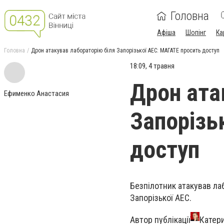
Головна
Афіша
Шопінг
Ка
Головна
Дрон атакував лабораторію біля Запорізької АЕС: МАГАТЕ просить доступ
18:09, 4 травня
Дрон ата
Ефименко Анастасия
Запорізь
доступ
Безпілотник атакував ла
Запорізької АЕС.
Автор публікації
Катер