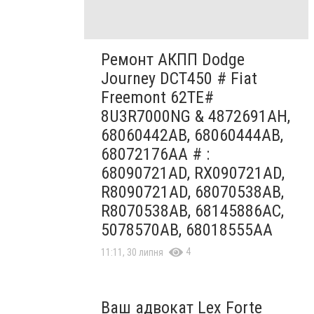
Ремонт АКПП Dodge
Journey DCT450 # Fiat
Freemont 62TE#
8U3R7000NG & 4872691AH,
68060442AB, 68060444AB,
68072176AA # :
68090721AD, RX090721AD,
R8090721AD, 68070538AB,
R8070538AB, 68145886AC,
5078570AB, 68018555AA
4
11:11, 30 липня
Ваш адвокат Lex Forte