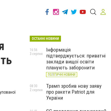
ОСТАННІ НОВИНИ
я
Інформація
16:56
3 серпня
підтверджується: приватні
ить
заклади вищої освіти
планують заборонити
ПОЛІТИЧНІ НОВИНИ
Трамп зробив нову заяву
08:30
2 серпня
про ракети Patriot для
упованої
України