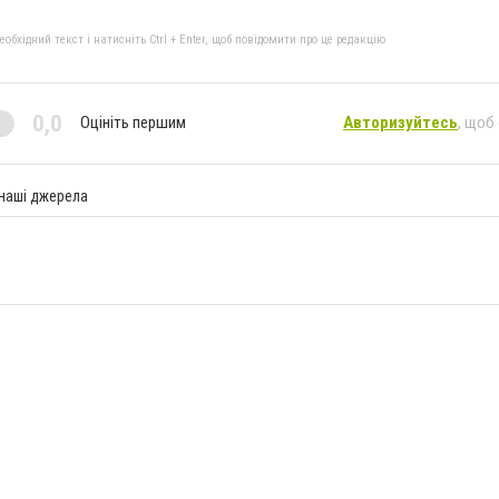
бхідний текст і натисніть Ctrl + Enter, щоб повідомити про це редакцію
0,0
Оцініть першим
Авторизуйтесь
, щоб
 наші джерела