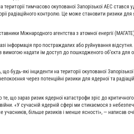
на території тимчасово окупованої Запорізької АЕС стався у
орії радіаційного контролю. Це може становити ризики для
тавники Міжнародного агентства з атомної енергії (МАГАТЕ)
разі інформація про постраждалих або руйнування відсутня.
 вимогою надати їм доступ до пошкодженого об’єкта для о
 що будь-які інциденти на території окупованої Запорізької
епокоєння через потенційні ризики для ядерної та радіаці
те, що зараз ризик ядерної катастрофи зріс до критичного 
 війни. «У сучасній ядерній сфері ми стикаємося з небезпе
е учасників, більше ризиків і менше ясності», — написав о