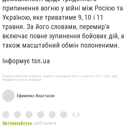
припинення вогню у війні між Росією та
Україною, яке триватиме 9, 10 і 11
травня. За його словами, перемир’я
включає повне зупинення бойових дій, а
також масштабний обмін полоненими.
Інформує tsn.ua
Якщо ви помітили помилку, виділіть необхідний текст і натисніть Ctrl + Enter, щоб
повідомити про це редакцію
Ефименко Анастасия
0,0
Авторизуйтесь
, щоб оцінити