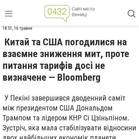
18:51, 16 травня
Китай та США погодилися на
взаємне зниження мит, проте
питання тарифів досі не
визначене — Bloomberg
У Пекіні завершився дводенний саміт
між президентом США Дональдом
Трампом та лідером КНР Сі Цзіньпіном.
Зустріч, яка мала стабілізувати відносини
двох найбільших економік планети,