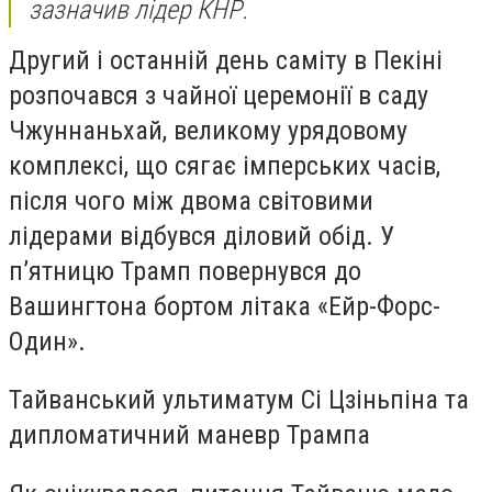
зазначив лідер КНР.
Другий і останній день саміту в Пекіні
розпочався з чайної церемонії в саду
Чжуннаньхай, великому урядовому
комплексі, що сягає імперських часів,
після чого між двома світовими
лідерами відбувся діловий обід. У
п’ятницю Трамп повернувся до
Вашингтона бортом літака «Ейр-Форс-
Один».
Тайванський ультиматум Сі Цзіньпіна та
дипломатичний маневр Трампа