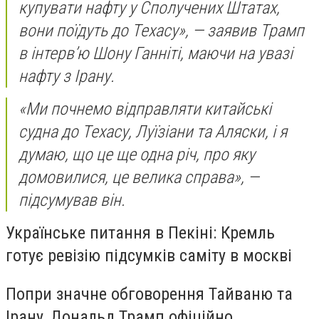
купувати нафту у Сполучених Штатах,
вони поїдуть до Техасу», — заявив Трамп
в інтерв’ю Шону Ганніті, маючи на увазі
нафту з Ірану.
«Ми почнемо відправляти китайські
судна до Техасу, Луїзіани та Аляски, і я
думаю, що це ще одна річ, про яку
домовилися, це велика справа», —
підсумував він.
Українське питання в Пекіні: Кремль
готує ревізію підсумків саміту в москві
Попри значне обговорення Тайваню та
Ірану, Дональд Трамп офіційно