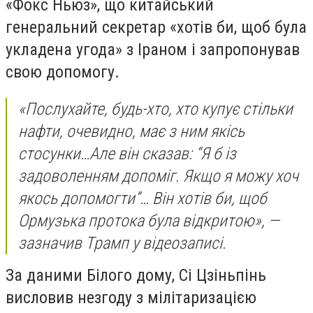
«Фокс Ньюз», що китайський
генеральний секретар «хотів би, щоб була
укладена угода» з Іраном і запропонував
свою допомогу.
«Послухайте, будь-хто, хто купує стільки
нафти, очевидно, має з ним якісь
стосунки…Але він сказав: “Я б із
задоволенням допоміг. Якщо я можу хоч
якось допомогти”… Він хотів би, щоб
Ормузька протока була відкритою», —
зазначив Трамп у відеозаписі.
За даними Білого дому, Сі Цзіньпінь
висловив незгоду з мілітаризацією