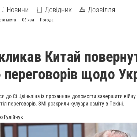
Новини
Довідник
Дозвілля
рта міста
Об'яви
Погода
кликав Китай поверну
о переговорів щодо Ук
 до Сі Цзіньпіна із проханням допомогти завершити війну в
тіл переговорів. ЗМІ розкрили кулуари саміту в Пекіні.
о Гулійчук