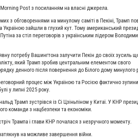
 Morning Post з посиланням на власні джерела.
мих з обговореннями на минулому саміті в Пекіні, Трамп по
а Україною зайшли в глухий кут. Тому американський прези
 Путіна за стіл переговорів з українським лідером Володим
явну потребу Вашингтона залучити Пекін до своїх зусиль щ
лікту, який Трамп зробив центральним елементом свого
рядку денного після повернення до Білого дому минулого 
ереговорний процес між Україною та Росією фактично зупин
улі у липні 2025 року.
нальд Трамп зустрівся із Сі Цзіньпіном у Китаї. У КНР през
го команди з нацбезпеки та економіки.
стріч Трампа і глави КНР почалася з незручного моменту.
натякнув на можливе завершення війни.