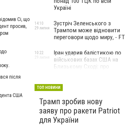
понад 100 ТЦК по всій
Україні
відомив Сі, що
Зустріч Зеленського з
14:10
дент просив,
29 липня
Трампом може відновити
иром
переговори щодо миру, - FT
одо
Іран ударив балістикою по
10:22
29 липня
військових базах США на
року.
Близькому Сході: про
наслідки повідомили у
ився після
CENTCOM
ТОП НОВИНИ
идента США
Трамп зробив нову
заяву про ракети Patriot
для України