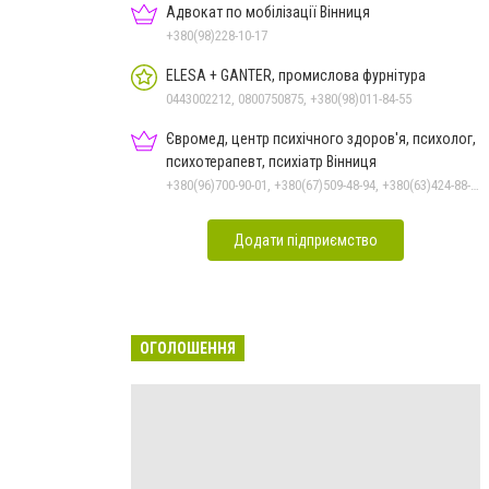
Адвокат по мобілізації Вінниця
+380(98)228-10-17
ELESA + GANTER, промислова фурнітура
0443002212, 0800750875, +380(98)011-84-55
Євромед, центр психічного здоров'я, психолог,
психотерапевт, психіатр Вінниця
+380(96)700-90-01, +380(67)509-48-94, +380(63)424-88-30
Додати підприємство
ОГОЛОШЕННЯ