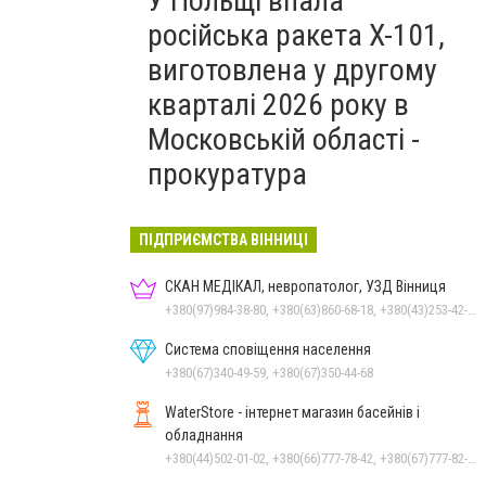
У Польщі впала
російська ракета X-101,
виготовлена у другому
кварталі 2026 року в
Московській області -
прокуратура
ПІДПРИЄМСТВА ВІННИЦІ
СКАН МЕДІКАЛ, невропатолог, УЗД Вінниця
+380(97)984-38-80, +380(63)860-68-18, +380(43)253-42-51
Система сповіщення населення
+380(67)340-49-59, +380(67)350-44-68
WaterStore - інтернет магазин басейнів і
обладнання
+380(44)502-01-02, +380(66)777-78-42, +380(67)777-82-19, +380(67)890-80-80, +380(73)890-80-80, +380(44)502-01-03