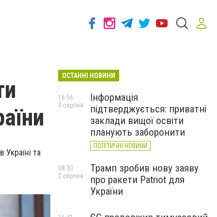
ОСТАННІ НОВИНИ
ти
Інформація
16:56
3 серпня
підтверджується: приватні
раїни
заклади вищої освіти
планують заборонити
ПОЛІТИЧНІ НОВИНИ
 Україні та
Трамп зробив нову заяву
08:30
2 серпня
про ракети Patriot для
України