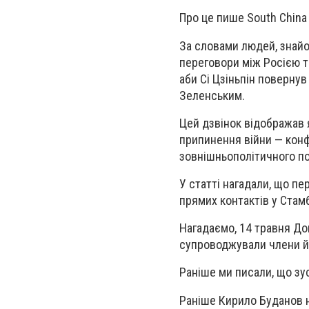
Про це пише South China
За словами людей, знайо
переговори між Росією т
аби Сі Цзіньпін повернув
Зеленським.
Цей дзвінок відображав 
припинення війни — конф
зовнішньополітичного по
У статті нагадали, що п
прямих контактів у Стамб
Нагадаємо, 14 травня До
супроводжували члени йо
Раніше ми писали, що зу
Раніше Кирило Буданов 