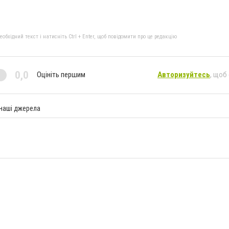
бхідний текст і натисніть Ctrl + Enter, щоб повідомити про це редакцію
0,0
Оцініть першим
Авторизуйтесь
, щоб
 наші джерела