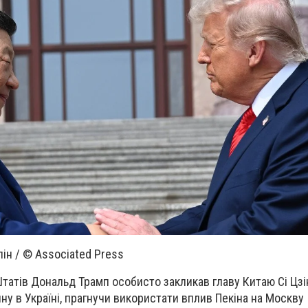
пін / © Associated Press
атів Дональд Трамп особисто закликав главу Китаю Сі Цзі
ну в Україні, прагнучи використати вплив Пекіна на Москву