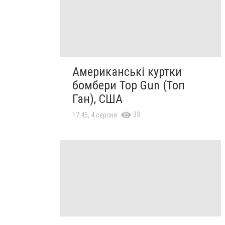
Американські куртки
бомбери Top Gun (Топ
Ган), США
33
17:45, 4 серпня