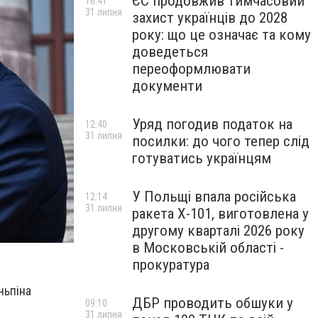
ЄС продовжив тимчасовий
16:41
31 липня
захист українців до 2028
року: що це означає та кому
доведеться
переоформлювати
документи
Уряд погодив податок на
12:40
31 липня
посилки: до чого тепер слід
готуватись українцям
У Польщі впала російська
12:14
31 липня
ракета X-101, виготовлена у
другому кварталі 2026 року
в Московській області -
прокуратура
ньпіна
ДБР проводить обшуки у
09:10
31 липня