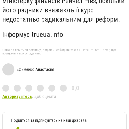
міністерку фінансів Рейчел Рівз, оскільки
його радники вважають її курс
недостатньо радикальним для реформ.
Інформує trueua.info
Якщо ви помітили помилку, виділіть необхідний текст і натисніть Ctrl + Enter, щоб
повідомити про це редакцію
Ефименко Анастасия
0,0
Авторизуйтесь
, щоб оцінити
Поділіться та підписуйтесь на наші джерела