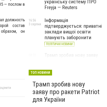
українську систему ПРО
05 — послом в
Freyja — Reuters
мал должность
Інформація
16:56
3 серпня
орой состав
підтверджується: приватні
образом, он
заклади вищої освіти
планують заборонити
ПОЛІТИЧНІ НОВИНИ
Трамп зробив нову заяву
08:30
2 серпня
про ракети Patriot для
України
ТОП НОВИНИ
Трамп зробив нову
 оцінити
заяву про ракети Patriot
для України