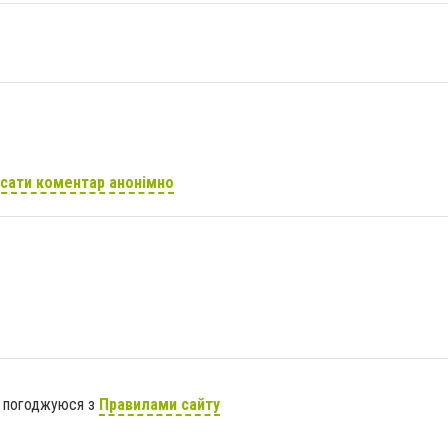
сати коментар анонімно
я погоджуюся з
Правилами сайту