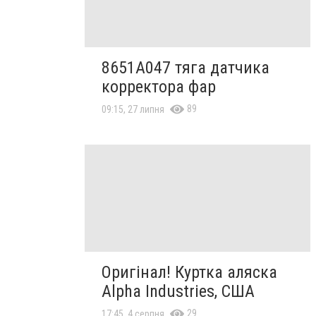
8651A047 тяга датчика
корректора фар
89
09:15, 27 липня
Оригінал! Куртка аляска
Alpha Industries, США
29
17:45, 4 серпня