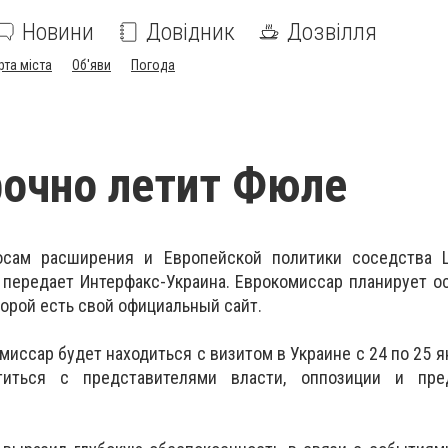
Новини
Довідник
Дозвілля
рта міста
Об'яви
Погода
рочно летит Фюле
осам расширения и Европейской политики соседства
 передает Интерфакс-Украина. Еврокомиссар планирует о
торой есть свой официальный сайт.
иссар будет находиться с визитом в Украине с 24 по 25 я
иться с представителями власти, оппозиции и пре