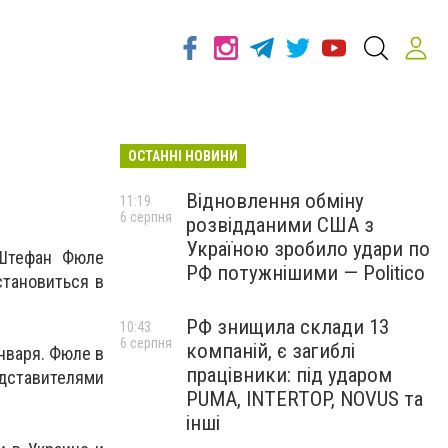
ОСТАННІ НОВИНИ
Відновлення обміну
11:19
6 серпня
розвідданими США з
Україною зробило удари по
 Штефан Фюле
РФ потужнішими — Politico
становиться в
РФ знищила склади 13
10:43
6 серпня
компаній, є загиблі
нваря. Фюле в
працівники: під ударом
дставителями
PUMA, INTERTOP, NOVUS та
інші