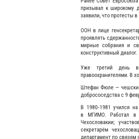
Ранее Совет Евросоюза
призывал к широкому д
заявили, что протесты в
ООН в лице генсекрета
проявлять сдержанность
мирные собрания и св
конструктивный диалог.
Уже третий день в
правоохранителями. В х
Штефан Фюле — чешский
добрососедства с 9 февр
В 1980-1981 учился на
в МГИМО. Работал в 
Чехословакии; участв
секретарём чехослова
департамент по связям 