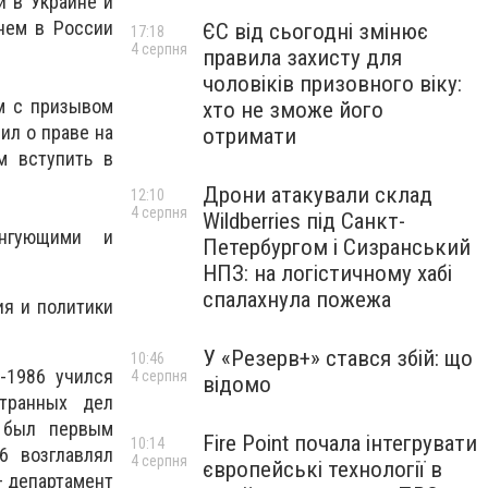
и в Украине и
нем в России
ЄС від сьогодні змінює
17:18
4 серпня
правила захисту для
чоловіків призовного віку:
ам с призывом
хто не зможе його
ил о праве на
отримати
м вступить в
Дрони атакували склад
12:10
4 серпня
Wildberries під Санкт-
нгующими и
Петербургом і Сизранський
НПЗ: на логістичному хабі
спалахнула пожежа
я и политики
У «Резерв+» стався збій: що
10:46
-1986 учился
4 серпня
відомо
транных дел
5 был первым
Fire Point почала інтегрувати
10:14
6 возглавлял
4 серпня
європейські технології в
— департамент