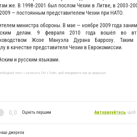
там же. В 1998-2001 был послом Чехии в Литве, в 2003-20
-2009 — постоянным представителем Чехии при НАТО.
ителем министра обороны. В мае — ноябре 2009 года зани
йским делам. 9 февраля 2010 года вошёл во вт
ководством Жозе Мануэла Дурана Баррозу. Таким 
у в качестве представителя Чехии в Еврокомиссии.
йским и русским языками.
бхідний текст і натисніть Ctrl + Enter, щоб повідомити про це редакцію
0,0
Оцініть першим
Авторизуйтесь
, щоб
 наші джерела