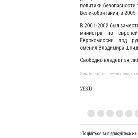
политики безопасности 
Великобритании, в 2005
В 2001-2002 был замест
министра по европе
Еврокомиссии под ру
сменил Владимира Шпидл
Свободно владеет англи
Якщо ви помітили помилку, виділіть нео
VESTI
Поділіться та підписуйтесь на