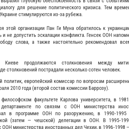
 выразил глубокую обеспокоенность в связи с событиям
иалогу для решение политического кризиса. Тем време
 Украине стимулируются из-за рубежа.
ря этой организации Пан Ги Муна обратилось к украинц
 и не допустить эскалации конфликта. Генсек ООН напомн
ободу слова, а также настоятельно рекомендовал все
 Киеве продолжаются столкновения между мити
оде столкновений пострадали несколько сотен человек.
 политик, европейский комиссар по вопросам расширени
аля 2010 года (второй состав комиссии Баррозу).
 философском факультете Карлова университета, в 1981
департаменте по связям с ООН министерства инос
овал в программе ООН по разоружению, в 1990-199
цкой (затем — чешской) делегации в ООН. В 1995-199
с ООН министерства иностранных дел Чехии, в 1996-1998 