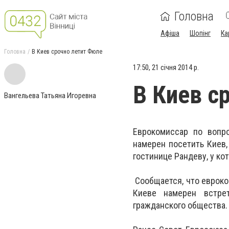
Головна
Афіша
Шопінг
Ка
Головна
В Киев срочно летит Фюле
17:50, 21 січня 2014 р.
В Киев с
Вангельева Татьяна Игоревна
Еврокомиссар по вопр
намерен посетить Киев,
гостинице Рандеву, у ко
Сообщается, что евроком
Киеве намерен встрет
гражданского общества.