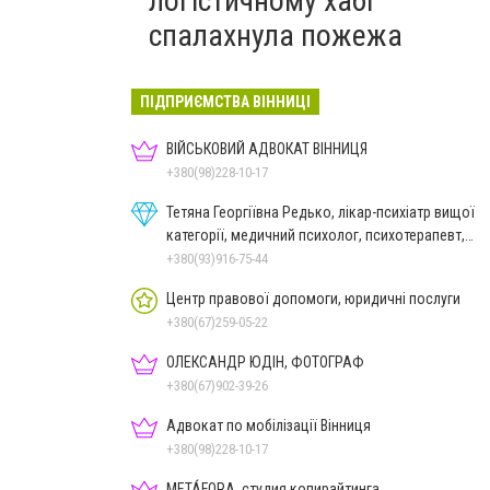
логістичному хабі
спалахнула пожежа
ПІДПРИЄМСТВА ВІННИЦІ
ВІЙСЬКОВИЙ АДВОКАТ ВІННИЦЯ
+380(98)228-10-17
Тетяна Георгіївна Редько, лікар-психіатр вищої
категорії, медичний психолог, психотерапевт,
гіпнолог
+380(93)916-75-44
Центр правової допомоги, юридичні послуги
+380(67)259-05-22
ОЛЕКСАНДР ЮДІН, ФОТОГРАФ
+380(67)902-39-26
Адвокат по мобілізації Вінниця
+380(98)228-10-17
METÁFORA, студия копирайтинга