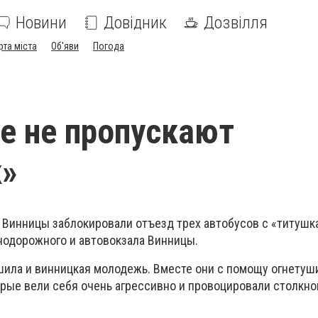
Новини
Довідник
Дозвілля
рта міста
Об'яви
Погода
е не пропускают
к»
 Винницы заблокировали отъезд трех автобусов с «титушк
нодорожного и автовокзала Винницы.
шила и винницкая молодежь. Вместе они с помощу огнетуш
орые вели себя очень агрессивно и провоцировали столкно