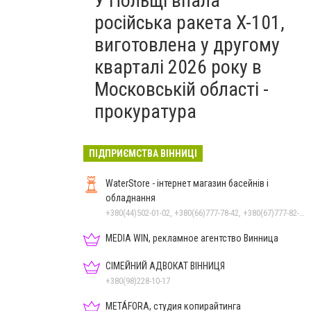
У Польщі впала
російська ракета X-101,
виготовлена у другому
кварталі 2026 року в
Московській області -
прокуратура
ПІДПРИЄМСТВА ВІННИЦІ
WaterStore - інтернет магазин басейнів і
обладнання
+380(44)502-01-02, +380(66)777-78-42, +380(67)777-82-19, +380(67)890-80-80, +380(73)890-80-80, +380(44)502-01-03
MEDIA WIN, рекламное агентство Винница
СІМЕЙНИЙ АДВОКАТ ВІННИЦЯ
+380(98)228-10-17
METÁFORA, студия копирайтинга