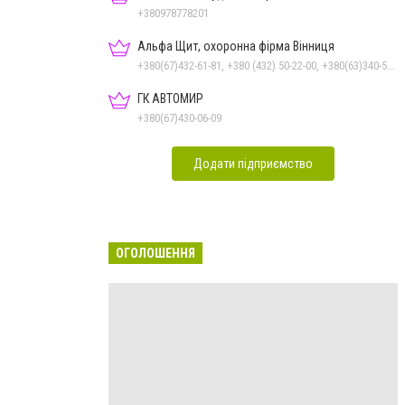
+380978778201
Альфа Щит, охоронна фірма Вінниця
+380(67)432-61-81, +380 (432) 50-22-00, +380(63)340-58-58
ГК АВТОМИР
+380(67)430-06-09
Додати підприємство
ОГОЛОШЕННЯ