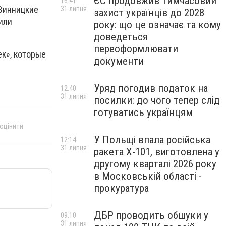
ЄС продовжив тимчасовий
16:41
 Винницкие
31 липня
захист українців до 2028
или
року: що це означає та кому
доведеться
переоформлювати
к», которые
документи
Уряд погодив податок на
12:40
31 липня
посилки: до чого тепер слід
готуватись українцям
 оцінити
У Польщі впала російська
12:14
31 липня
ракета X-101, виготовлена у
другому кварталі 2026 року
в Московській області -
прокуратура
ДБР проводить обшуки у
09:10
31 липня