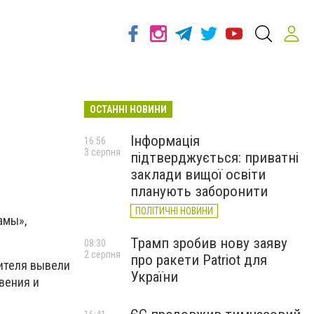
ОСТАННІ НОВИНИ
Інформація
16:56
3 серпня
підтверджується: приватні
заклади вищої освіти
планують заборонити
ПОЛІТИЧНІ НОВИНИ
амы»,
Трамп зробив нову заяву
08:30
2 серпня
про ракети Patriot для
ителя вывели
України
вения и