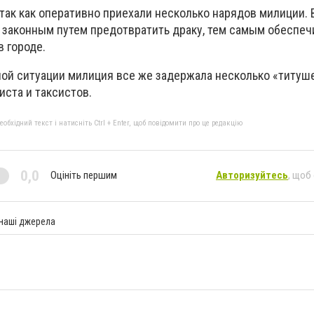
 так как оперативно приехали несколько нарядов милиции.
 законным путем предотвратить драку, тем самым обеспеч
 городе.
ой ситуации милиция все же задержала несколько «титуше
иста и таксистов.
бхідний текст і натисніть Ctrl + Enter, щоб повідомити про це редакцію
0,0
Оцініть першим
Авторизуйтесь
, щоб
 наші джерела