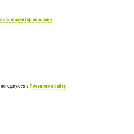
сати коментар анонімно
я погоджуюся з
Правилами сайту