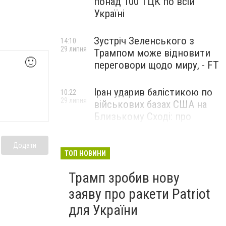
понад 100 ТЦК по всій
Україні
Зустріч Зеленського з
14:10
29 липня
Трампом може відновити
🙂
переговори щодо миру, - FT
Іран ударив балістикою по
10:22
29 липня
військових базах США на
Близькому Сході: про
наслідки повідомили у
CENTCOM
Додати
ТОП НОВИНИ
Трамп зробив нову
заяву про ракети Patriot
для України