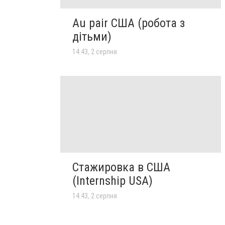
Au pair США (робота з
дітьми)
14:43, 2 серпня
Стажировка в США
(Internship USA)
14:43, 2 серпня