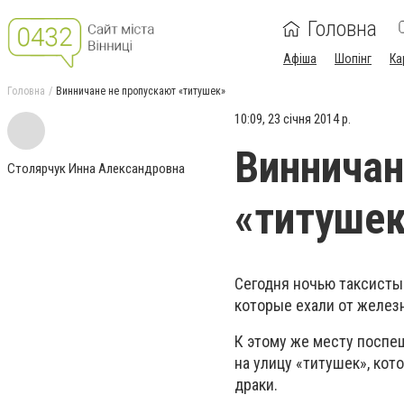
Головна
Афіша
Шопінг
Ка
Головна
Винничане не пропускают «титушек»
10:09, 23 січня 2014 р.
Винничан
Столярчук Инна Александровна
«титуше
Сегодня ночью таксисты
которые ехали от желез
К этому же месту поспе
на улицу «титушек», кот
драки.