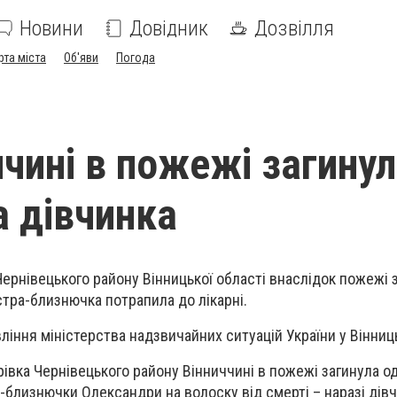
Новини
Довідник
Дозвілля
рта міста
Об'яви
Погода
ччині в пожежі загину
а дівчинка
 Чернівецького району Вінницької області внаслідок пожежі 
естра-близнючка потрапила до лікарні.
іння міністерства надзвичайних ситуацій України у Вінниць
орівка Чернівецького району Вінниччині в пожежі загинула о
и-близнючки Олександри на волоску від смерті – наразі дів