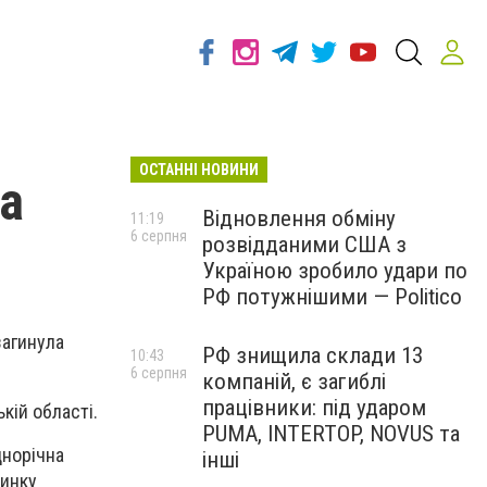
ОСТАННІ НОВИНИ
ла
Відновлення обміну
11:19
6 серпня
розвідданими США з
Україною зробило удари по
РФ потужнішими — Politico
загинула
РФ знищила склади 13
10:43
6 серпня
компаній, є загиблі
працівники: під ударом
кій області.
PUMA, INTERTOP, NOVUS та
днорічна
інші
чинку