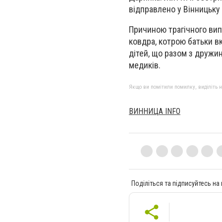
відправлено у Вінницьку
Причиною трагічного вип
ковдра, котрою батьки в
дітей, що разом з дружино
медиків.
Якщо ви помітили помилку, виділіть нео
ВИННИЦА INFO
Поділіться та підписуйтесь на