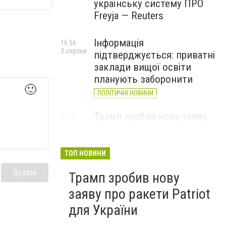
українську систему ПРО
Freyja — Reuters
Інформація
16:56
3 серпня
підтверджується: приватні
заклади вищої освіти
планують заборонити
🙂
ПОЛІТИЧНІ НОВИНИ
Трамп зробив нову заяву
08:30
2 серпня
про ракети Patriot для
України
ТОП НОВИНИ
Додати
Трамп зробив нову
заяву про ракети Patriot
для України