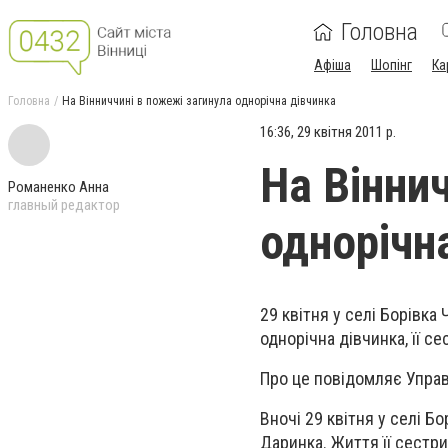
Головна
Афіша
Шопінг
Ка
Головна
На Вінниччині в пожежі загинула однорічна дівчинка
16:36, 29 квітня 2011 р.
На Вінни
Романенко Анна
главный редактор
однорічн
29 квітня у селі Борівка
однорічна дівчинка, її с
Про це повідомляє Управл
Вночі 29 квітня у селі Б
Даринка. Життя її сестр