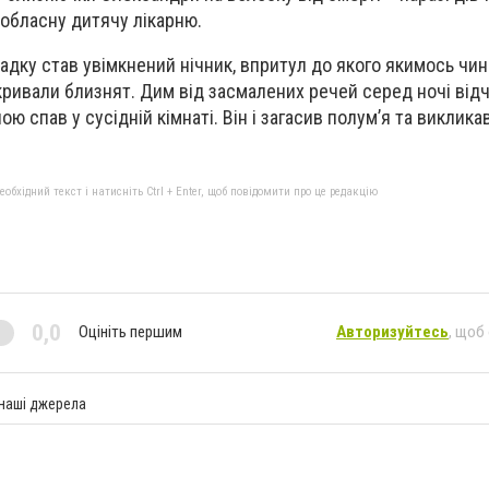
 обласну дитячу лікарню.
адку став увімкнений нічник, впритул до якого якимось чи
кривали близнят. Дим від засмалених речей серед ночі від
ю спав у сусідній кімнаті. Він і загасив полум’я та викликав
бхідний текст і натисніть Ctrl + Enter, щоб повідомити про це редакцію
0,0
Оцініть першим
Авторизуйтесь
, щоб
 наші джерела