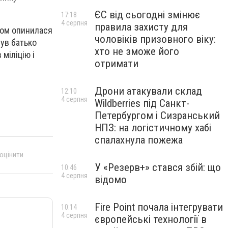
ЄС від сьогодні змінює
17:18
4 серпня
правила захисту для
ном опинилася
чоловіків призовного віку:
чув батько
хто не зможе його
 міліцію і
отримати
Дрони атакували склад
12:10
4 серпня
Wildberries під Санкт-
Петербургом і Сизранський
НПЗ: на логістичному хабі
спалахнула пожежа
 оцінити
У «Резерв+» стався збій: що
10:46
4 серпня
відомо
Fire Point почала інтегрувати
10:14
4 серпня
європейські технології в