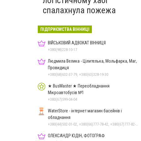
логістичному хабі
спалахнула пожежа
ПІДПРИЄМСТВА ВІННИЦІ
ВІЙСЬКОВИЙ АДВОКАТ ВІННИЦЯ
+380(98)228-10-17
Людмила Велика - Цілителька, Мольфарка, Маг,
Провидиця
+380(68)632-37-79, +380(63)328-19-30
★ BusMaster ★ Переобладнання
Мікроавтобусів №1
+380(67)599-04-04
WaterStore - інтернет магазин басейнів і
обладнання
+380(44)502-01-02, +380(66)777-78-42, +380(67)777-82-19, +380(67)890-80-80, +380(73)890-80-80, +380(44)502-01-03
ОЛЕКСАНДР ЮДІН, ФОТОГРАФ