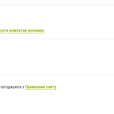
сати коментар анонімно
я погоджуюся з
Правилами сайту