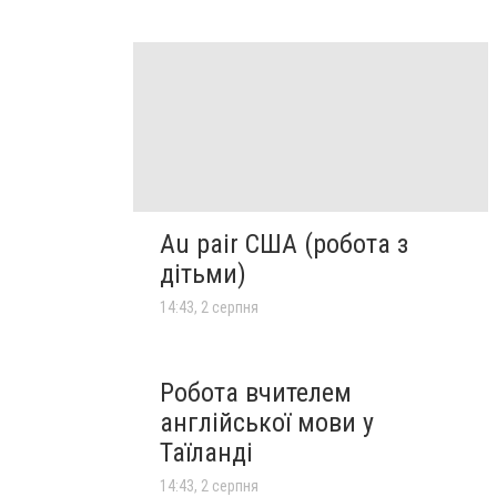
Au pair США (робота з
дітьми)
14:43, 2 серпня
Робота вчителем
англійської мови у
Таїланді
14:43, 2 серпня