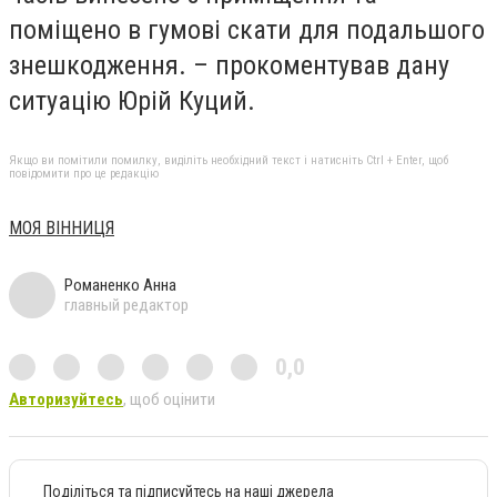
поміщено в гумові скати для подальшого
знешкодження. – прокоментував дану
ситуацію Юрій Куций.
Якщо ви помітили помилку, виділіть необхідний текст і натисніть Ctrl + Enter, щоб
повідомити про це редакцію
МОЯ ВІННИЦЯ
Романенко Анна
главный редактор
0,0
Авторизуйтесь
, щоб оцінити
Поділіться та підписуйтесь на наші джерела