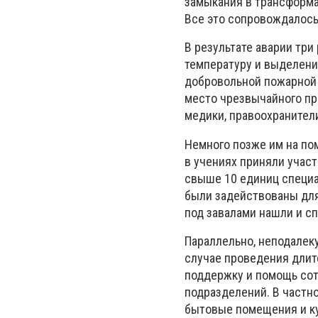
замыкания в трансформ
Все это сопровождалось
В результате аварии три
температуру и выделени
добровольной пожарной 
место чрезвычайного п
медики, правоохранител
Немного позже им на по
в учениях приняли учас
свыше 10 единиц специа
были задействованы для
под завалами нашли и с
Параллельно, неподалек
случае проведения длит
поддержку и помощь сот
подразделений. В частно
бытовые помещения и ку