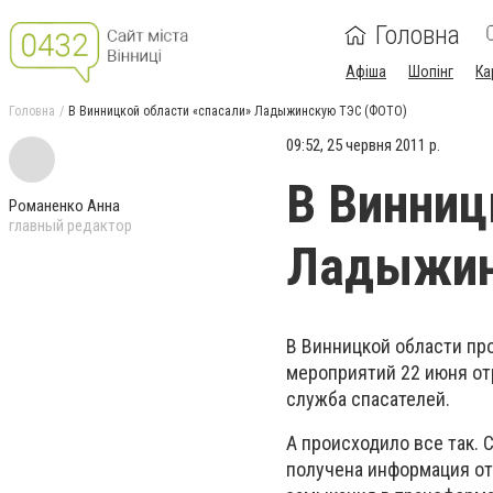
Головна
Афіша
Шопінг
Ка
Головна
В Винницкой области «спасали» Ладыжинскую ТЭС (ФОТО)
09:52, 25 червня 2011 р.
В Винниц
Романенко Анна
главный редактор
Ладыжин
В Винницкой области пр
мероприятий 22 июня от
служба спасателей.
А происходило все так.
получена информация от