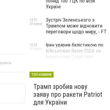
понад 100 ТЦК по всій
Україні
Зустріч Зеленського з
14:10
29 липня
Трампом може відновити
переговори щодо миру, - FT
Іран ударив балістикою по
10:22
29 липня
військових базах США на
Близькому Сході: про
наслідки повідомили у
 оцінити
CENTCOM
ТОП НОВИНИ
Трамп зробив нову
заяву про ракети Patriot
для України