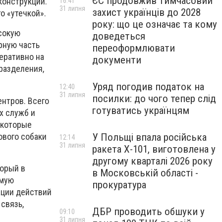
ЄС продовжив тимчасовий
конструкции.
16:41
31 липня
захист українців до 2028
о «утечкой».
року: що це означає та кому
ысокую
доведеться
рную часть
переоформлювати
еративно на
документи
разделения,
Уряд погодив податок на
12:40
31 липня
посилки: до чого тепер слід
нтров. Всего
готуватись українцям
х служб и
 которые
ового собаки
У Польщі впала російська
12:14
31 липня
ракета X-101, виготовлена у
другому кварталі 2026 року
торый в
в Московській області -
имую
прокуратура
ации действий
связь,
ДБР проводить обшуки у
09:10
31 липня