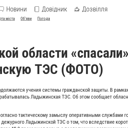
Новини
Довідник
Дозвілля
рта міста
Об'яви
Погода
кой области «спасали
скую ТЭС (ФОТО)
одолжаются учения системы гражданской защиты. В рамка
рабатывалась Ладыжинская ТЭС. Об этом сообщает обласн
 Согласно тактическому замыслу оперативными службами г
 дежурного Ладыжинской ТЭС о том, что вследствие корот