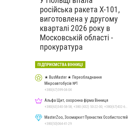
У Польщі впала
російська ракета X-101,
виготовлена у другому
кварталі 2026 року в
Московській області -
прокуратура
ПІДПРИЄМСТВА ВІННИЦІ
★ BusMaster ★ Переобладнання
Мікроавтобусів №1
+380(67)599-04-04
Альфа Щит, охоронна фірма Вінниця
+380(63)340-58-58, +380 (432) 50-22-00, +380(67)432-61-81
MasterZoo, Зоомаркет Пухнастих Особистостей
+380(50)064-41-29