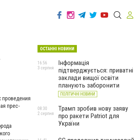
ОСТАННІ НОВИНИ
»
Інформація
16:56
3 серпня
підтверджується: приватні
заклади вищої освіти
планують заборонити
ПОЛІТИЧНІ НОВИНИ
х проведения
ая прес-
Трамп зробив нову заяву
08:30
2 серпня
про ракети Patriot для
України
орода
кого