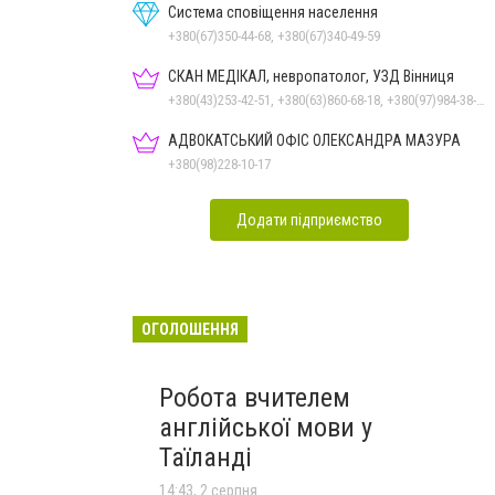
Система сповіщення населення
+380(67)350-44-68, +380(67)340-49-59
СКАН МЕДІКАЛ, невропатолог, УЗД Вінниця
+380(43)253-42-51, +380(63)860-68-18, +380(97)984-38-80
АДВОКАТСЬКИЙ ОФІС ОЛЕКСАНДРА МАЗУРА
+380(98)228-10-17
Додати підприємство
ОГОЛОШЕННЯ
Робота вчителем
англійської мови у
Таїланді
14:43, 2 серпня