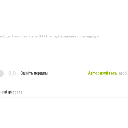
бхідний текст і натисніть Ctrl + Enter, щоб повідомити про це редакцію
0,0
Оцініть першим
Авторизуйтесь
, щоб
 наші джерела