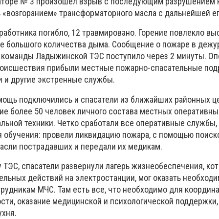
аторе № 3 произошел взрыв с последующим разрушением 
 «возгоранием» трансформаторного масла с дальнейшей ег
 работника погибло, 12 травмировано. Горение повлекло в
е большого количества дыма. Сообщение о пожаре в дежу
команды Ладыжинской ТЭС поступило через 2 минуты. Оп
роисшествия прибыли местные пожарно-спасательные под
и и другие экстренные службы.
мощь подключились и спасатели из ближайших районных це
тие более 50 человек личного состава местных оперативны
льной техники. Четко сработали все оперативные службы,
 обучения: провели ликвидацию пожара, с помощью поиск
пасли пострадавших и передали их медикам.
у ТЭС, спасатели развернули лагерь жизнеобеспечения, ко
ельных действий на электростанции, мог оказать необход
рудникам МЧС. Там есть все, что необходимо для координ
сти, оказание медицинской и психологической поддержки, 
хня.