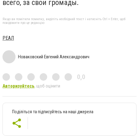
всего, за свои громады.
Якщо ви помітили помилку, виділіть необхідний текст і натисніть Ctrl + Enter, щоб
повідомити про це редакцію
РЕАЛ
Новаковский Евгений Александрович
0,0
Авторизуйтесь
, щоб оцінити
Поділіться та підписуйтесь на наші джерела