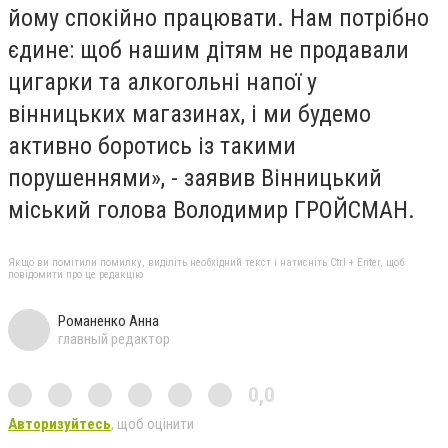
йому спокійно працювати. Нам потрібно
єдине: щоб нашим дітям не продавали
цигарки та алкогольні напої у
вінницьких магазинах, і ми будемо
активно боротись із такими
порушеннями», - заявив Вінницький
міський голова Володимир ГРОЙСМАН.
Якщо ви помітили помилку, виділіть необхідний текст і натисніть Ctrl + Enter, щоб
повідомити про це редакцію
Романенко Анна
главный редактор
0,0
Авторизуйтесь
, щоб оцінити