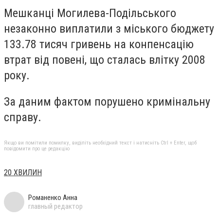
Мешканці Могилева-Подільського
незаконно виплатили з міського бюджету
133.78 тисяч гривень на конпенсацію
втрат від повені, що сталась влітку 2008
року.
За даним фактом порушено кримінальну
справу.
Якщо ви помітили помилку, виділіть необхідний текст і натисніть Ctrl + Enter, щоб
повідомити про це редакцію
20 ХВИЛИН
Романенко Анна
главный редактор