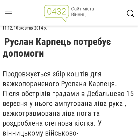
11:12, 10 жовтня 2014 р.
Руслан Карпець потребує
допомоги
Продовжується збір коштів для
важкопораненого Руслана Карпеця.
Після обстрілів градами в Дебальцево 15
вересня у нього ампутована ліва рука ,
важкотравмована ліва нога та
роздроблена стегнова кістка. У
вінницькому військово-