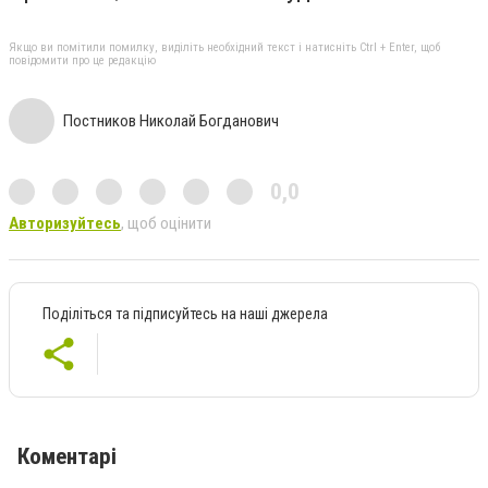
Якщо ви помітили помилку, виділіть необхідний текст і натисніть Ctrl + Enter, щоб
повідомити про це редакцію
Постников Николай Богданович
0,0
Авторизуйтесь
, щоб оцінити
Поділіться та підписуйтесь на наші джерела
Коментарі