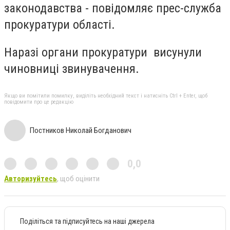
законодавства - повідомляє прес-служба
прокуратури області.
Наразі органи прокуратури висунули
чиновниці звинувачення.
Якщо ви помітили помилку, виділіть необхідний текст і натисніть Ctrl + Enter, щоб
повідомити про це редакцію
Постников Николай Богданович
0,0
Авторизуйтесь
, щоб оцінити
Поділіться та підписуйтесь на наші джерела