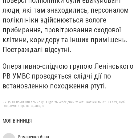
поверсі поліклініки були евакуйовані
люди, які там знаходились, персоналом
поліклініки здійснюється вологе
прибирання, провітрювання сходової
клітини, коридору та інших приміщень.
Постраждалі відсутні.
Оперативно-слідчою групою Ленінського
РВ УМВС проводяться слідчі дії по
встановленню походження ртуті.
Якщо ви помітили помилку, виділіть необхідний текст і натисніть Ctrl + Enter, щоб
повідомити про це редакцію
МОЯ ВІННИЦЯ
Романенко Анна