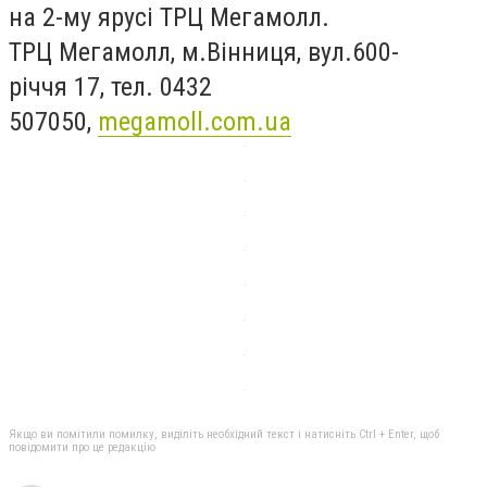
на 2-му ярусі ТРЦ Мегамолл.
ТРЦ Мегамолл, м.Вінниця, вул.600-
річчя 17, тел. 0432
507050,
megamoll.com.ua
Якщо ви помітили помилку, виділіть необхідний текст і натисніть Ctrl + Enter, щоб
повідомити про це редакцію