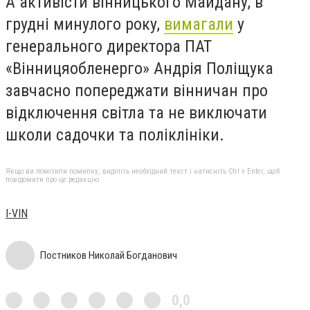
А активісти вінницького Майдану, в
грудні минулого року,
вимагали
у
генерального директора ПАТ
«Вінницяобленерго» Андрія Поліщука
завчасно попереджати вінничан про
відключення світла та не виключати
школи садочки та поліклініки.
Якщо ви помітили помилку, виділіть необхідний текст і натисніть Ctrl + Enter, щоб
повідомити про це редакцію
I-VIN
Постников Николай Богданович
0,0