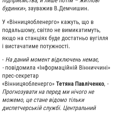
підприємства, й лише потім – житлові
будинки»,
зауважив В.Демчишин.
У «Вінницяобленерго» кажуть, що в
подальшому, світло не вимикатимуть,
якщо на станціях буде достатньо вугілля
і вистачатиме потужності.
-
На даний момент відключень немає,
-
повідомила «Інформаційній Вінниччині»
прес-секретар
«Вінницяобленерго»
Тетяна Павліченко
,
-
Прогнозувати на перед ми нічого не
можемо, це стане відомо тільки
диспетчерській службі. Центральний